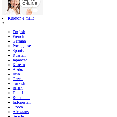
Küldjön e-mailt
x
English
French
German
Portuguese
Spanish
Russian
Japanese
Korean
Arabic
Irish
Greek
Turkish
Italian
Danish
Romanian
Indonesian
Czech
Afrikaans
Swedish