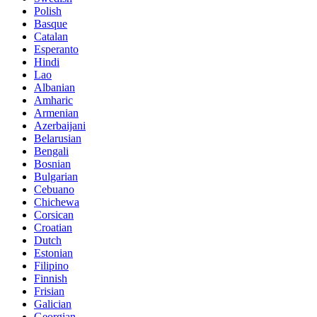
Polish
Basque
Catalan
Esperanto
Hindi
Lao
Albanian
Amharic
Armenian
Azerbaijani
Belarusian
Bengali
Bosnian
Bulgarian
Cebuano
Chichewa
Corsican
Croatian
Dutch
Estonian
Filipino
Finnish
Frisian
Galician
Georgian