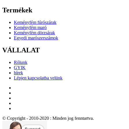
Termékek
Keményfém fúrószárak
Keményfém maró
Keményfém dörzsárak
Egyedi marószerszámok
VÁLLALAT
Rólunk
GYIK
hírek
Lépjen kapcsolatba velünk
© Copyright - 2010-2020 : Minden jog fenntartva.