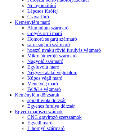
Nc nyomófúró
Lépcsős fúrófej
Csavarfúró
Keményfém maró
Alumínium szármaró
Golyós orrú maró
Homorú sugarú szármaró
saroksugarú szármaró
hosszú nyakú rövid furulyás végmaró
Mikro átmérőjű szármaró
Nagyoló szármaró
Egyfuvolú maró
Négyzet alakú végmalom
Kúpos végű maró
Menetvég maró
Fel&Le végmaró
Keményfém dörzsárak
spirálfuvola dörzsár
Egyenes furulya dörzsár
Egyedi marószerszámok
CNC gravírozó szerszámok
Egyedi maró
T-hornyú szármaró