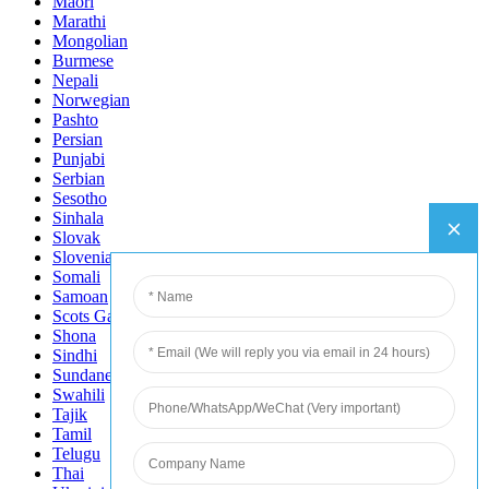
Maori
Marathi
Mongolian
Burmese
Nepali
Norwegian
Pashto
Persian
Punjabi
Serbian
Sesotho
Sinhala
Slovak
Slovenian
Somali
Samoan
Scots Gaelic
Shona
Sindhi
Sundanese
Swahili
Tajik
Tamil
Telugu
Thai