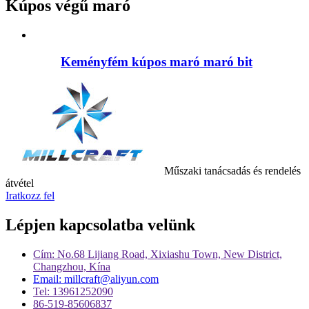
Kúpos végű maró
Keményfém kúpos maró maró bit
Műszaki tanácsadás és rendelés
átvétel
Iratkozz fel
Lépjen kapcsolatba velünk
Cím: No.68 Lijiang Road, Xixiashu Town, New District,
Changzhou, Kína
Email: millcraft@aliyun.com
Tel: 13961252090
86-519-85606837