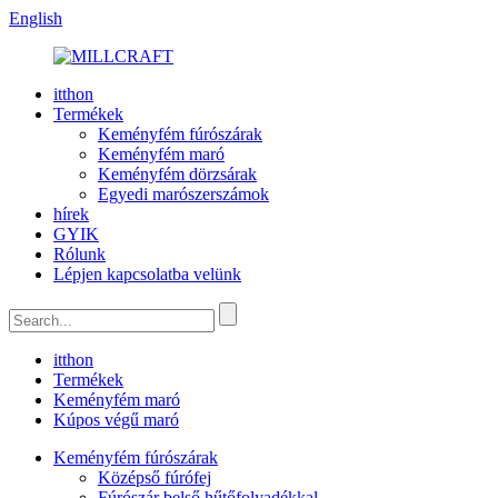
English
itthon
Termékek
Keményfém fúrószárak
Keményfém maró
Keményfém dörzsárak
Egyedi marószerszámok
hírek
GYIK
Rólunk
Lépjen kapcsolatba velünk
itthon
Termékek
Keményfém maró
Kúpos végű maró
Keményfém fúrószárak
Középső fúrófej
Fúrószár belső hűtőfolyadékkal