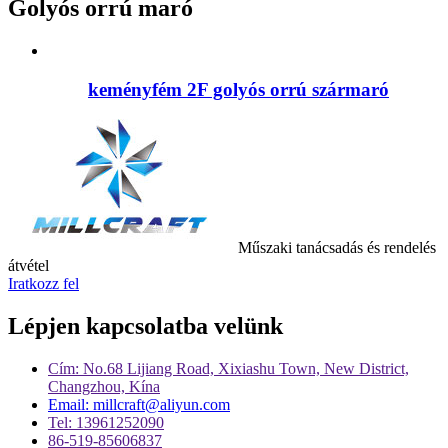
Golyós orrú maró
keményfém 2F golyós orrú szármaró
Műszaki tanácsadás és rendelés
átvétel
Iratkozz fel
Lépjen kapcsolatba velünk
Cím: No.68 Lijiang Road, Xixiashu Town, New District,
Changzhou, Kína
Email: millcraft@aliyun.com
Tel: 13961252090
86-519-85606837