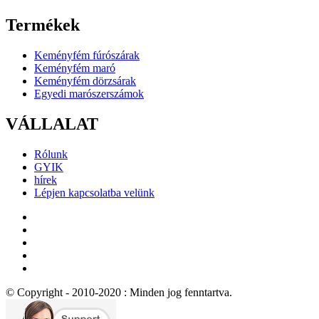
Termékek
Keményfém fúrószárak
Keményfém maró
Keményfém dörzsárak
Egyedi marószerszámok
VÁLLALAT
Rólunk
GYIK
hírek
Lépjen kapcsolatba velünk
© Copyright - 2010-2020 : Minden jog fenntartva.