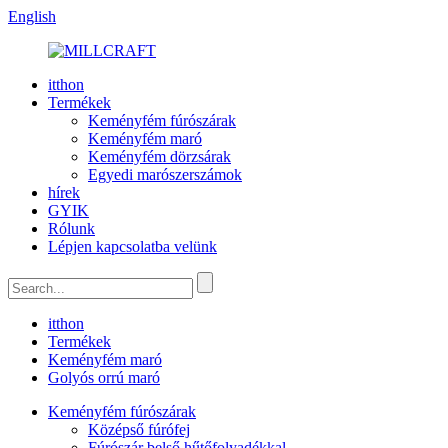
English
itthon
Termékek
Keményfém fúrószárak
Keményfém maró
Keményfém dörzsárak
Egyedi marószerszámok
hírek
GYIK
Rólunk
Lépjen kapcsolatba velünk
itthon
Termékek
Keményfém maró
Golyós orrú maró
Keményfém fúrószárak
Középső fúrófej
Fúrószár belső hűtőfolyadékkal