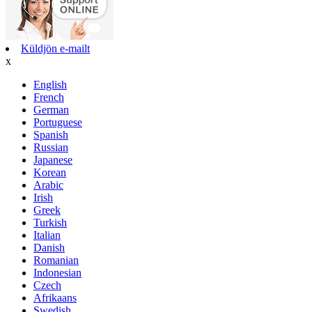
Küldjön e-mailt
x
English
French
German
Portuguese
Spanish
Russian
Japanese
Korean
Arabic
Irish
Greek
Turkish
Italian
Danish
Romanian
Indonesian
Czech
Afrikaans
Swedish