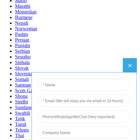
Maori
Marathi
Mongolian
Burmese
Nepali
Norwegian
Pashto
Persian
Punjabi
Serbian
Sesotho
Sinhala
Slovak
Slovenian
Somali
Samoan
Scots Gaelic
Shona
Sindhi
Sundanese
Swahili
Tajik
Tamil
Telugu
Thai