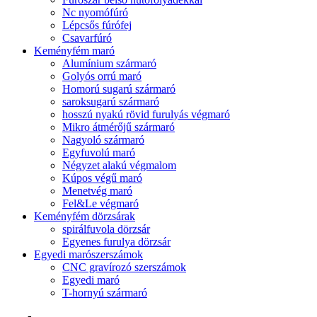
Nc nyomófúró
Lépcsős fúrófej
Csavarfúró
Keményfém maró
Alumínium szármaró
Golyós orrú maró
Homorú sugarú szármaró
saroksugarú szármaró
hosszú nyakú rövid furulyás végmaró
Mikro átmérőjű szármaró
Nagyoló szármaró
Egyfuvolú maró
Négyzet alakú végmalom
Kúpos végű maró
Menetvég maró
Fel&Le végmaró
Keményfém dörzsárak
spirálfuvola dörzsár
Egyenes furulya dörzsár
Egyedi marószerszámok
CNC gravírozó szerszámok
Egyedi maró
T-hornyú szármaró