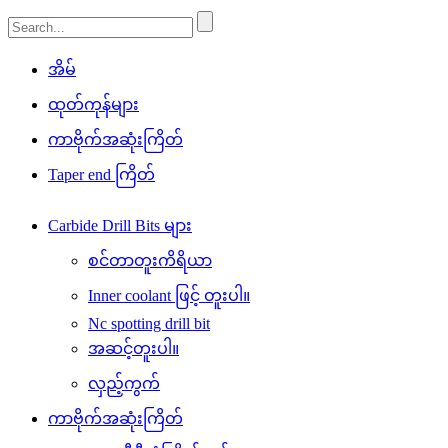
အိမ်
ထုတ်ကုန်များ
ကာဗိုက်အဆုံးကြိတ်
Taper end ကြိတ်
Carbide Drill Bits များ
စင်တာတူးကိရိယာ
Inner coolant ဖြင့် တူးပါ။
Nc spotting drill bit
အဆင့်တူးပါ။
လှည့်ကွက်
ကာဗိုက်အဆုံးကြိတ်