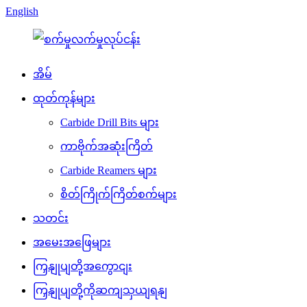
English
အိမ်
ထုတ်ကုန်များ
Carbide Drill Bits များ
ကာဗိုက်အဆုံးကြိတ်
Carbide Reamers များ
စိတ်ကြိုက်ကြိတ်စက်များ
သတင်း
အမေးအဖြေများ
ကြှနျုပျတို့အကွောငျး
ကြှနျုပျတို့ကိုဆကျသှယျရနျ