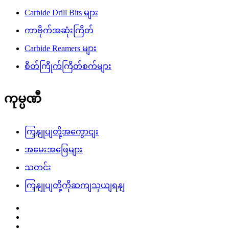
Carbide Drill Bits များ
ကာဗိုက်အဆုံးကြိတ်
Carbide Reamers များ
စိတ်ကြိုက်ကြိတ်စက်များ
ကုမ္ပဏီ
ကြှနျုပျတို့အကွောငျး
အမေးအဖြေများ
သတင်း
ကြှနျုပျတို့ကိုဆကျသှယျရနျ