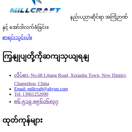
နည်းပညာဆိုင်ရာ အကြံဉာဏ်
နှင့် အော်ဒါလက်ခံခြင်း။
စာရင်းသွင်းပါ။
ကြှနျုပျတို့ကိုဆကျသှယျရနျ
လိပ်စာ- No.68 Lijiang Road, Xixiashu Town, New District,
Changzhou, China
Email: millcraft@aliyun.com
Tel: 13961252090
၈၆-၅၁၉-၈၅၆၀၆၈၃၇
ထုတ်ကုန်များ