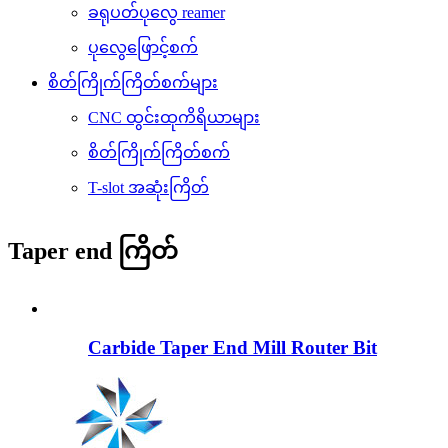
ခရုပတ်ပုလွေ reamer
ပုလွေဖြောင့်စက်
စိတ်ကြိုက်ကြိတ်စက်များ
CNC ထွင်းထုကိရိယာများ
စိတ်ကြိုက်ကြိတ်စက်
T-slot အဆုံးကြိတ်
Taper end ကြိတ်
Carbide Taper End Mill Router Bit