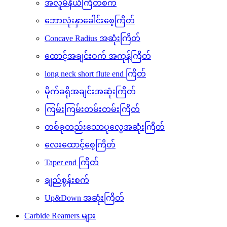
အလူမီနီယံကြိတ်စက်
ဘောလုံးနှာခေါင်းစေ့ကြိတ်
Concave Radius အဆုံးကြိတ်
ထောင့်အချင်းဝက် အကုန်ကြိတ်
long neck short flute end ကြိတ်
မိုက်ခရိုအချင်းအဆုံးကြိတ်
ကြမ်းကြမ်းတမ်းတမ်းကြိတ်
တစ်ခုတည်းသောပုလွေအဆုံးကြိတ်
လေးထောင့်စေ့ကြိတ်
Taper end ကြိတ်
ချည်စွန်းစက်
Up&Down အဆုံးကြိတ်
Carbide Reamers များ