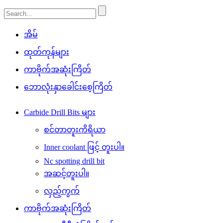
အိမ်
ထုတ်ကုန်များ
ကာဗိုက်အဆုံးကြိတ်
ဘောလုံးနှာခေါင်းစေ့ကြိတ်
Carbide Drill Bits များ
စင်တာတူးကိရိယာ
Inner coolant ဖြင့် တူးပါ။
Nc spotting drill bit
အဆင့်တူးပါ။
လှည့်ကွက်
ကာဗိုက်အဆုံးကြိတ်