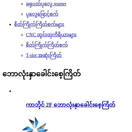
ခရုပတ်ပုလွေ reamer
ပုလွေဖြောင့်စက်
စိတ်ကြိုက်ကြိတ်စက်များ
CNC ထွင်းထုကိရိယာများ
စိတ်ကြိုက်ကြိတ်စက်
T-slot အဆုံးကြိတ်
ဘောလုံးနှာခေါင်းစေ့ကြိတ်
ကာဘိုင် 2F ဘောလုံးနှာခေါင်းစေ့ကြိတ်