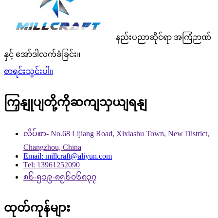
နည်းပညာဆိုင်ရာ အကြံဉာဏ်
နှင့် အော်ဒါလက်ခံခြင်း။
စာရင်းသွင်းပါ။
ကြှနျုပျတို့ကိုဆကျသှယျရနျ
လိပ်စာ- No.68 Lijiang Road, Xixiashu Town, New District,
Changzhou, China
Email: millcraft@aliyun.com
Tel: 13961252090
၈၆-၅၁၉-၈၅၆၀၆၈၃၇
ထုတ်ကုန်များ