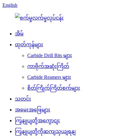
English
အိမ်
ထုတ်ကုန်များ
Carbide Drill Bits များ
ကာဗိုက်အဆုံးကြိတ်
Carbide Reamers များ
စိတ်ကြိုက်ကြိတ်စက်များ
သတင်း
အမေးအဖြေများ
ကြှနျုပျတို့အကွောငျး
ကြှနျုပျတို့ကိုဆကျသှယျရနျ