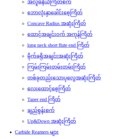
အလူမီနီယံကြိတ်စက်
ဘောလုံးနှာခေါင်းစေ့ကြိတ်
Concave Radius အဆုံးကြိတ်
ထောင့်အချင်းဝက် အကုန်ကြိတ်
long neck short flute end ကြိတ်
မိုက်ခရိုအချင်းအဆုံးကြိတ်
ကြမ်းကြမ်းတမ်းတမ်းကြိတ်
တစ်ခုတည်းသောပုလွေအဆုံးကြိတ်
လေးထောင့်စေ့ကြိတ်
Taper end ကြိတ်
ချည်စွန်းစက်
Up&Down အဆုံးကြိတ်
Carbide Reamers များ