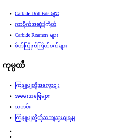
Carbide Drill Bits များ
ကာဗိုက်အဆုံးကြိတ်
Carbide Reamers များ
စိတ်ကြိုက်ကြိတ်စက်များ
ကုမ္ပဏီ
ကြှနျုပျတို့အကွောငျး
အမေးအဖြေများ
သတင်း
ကြှနျုပျတို့ကိုဆကျသှယျရနျ