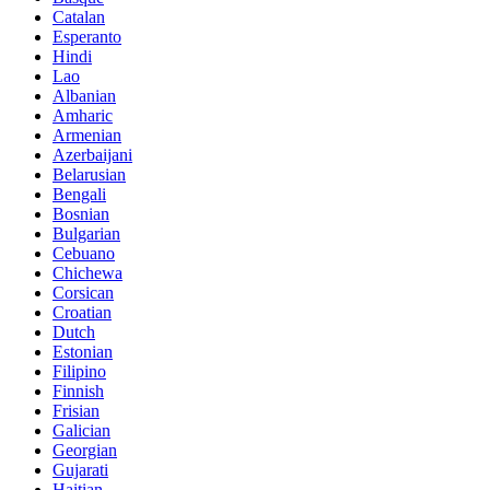
Catalan
Esperanto
Hindi
Lao
Albanian
Amharic
Armenian
Azerbaijani
Belarusian
Bengali
Bosnian
Bulgarian
Cebuano
Chichewa
Corsican
Croatian
Dutch
Estonian
Filipino
Finnish
Frisian
Galician
Georgian
Gujarati
Haitian