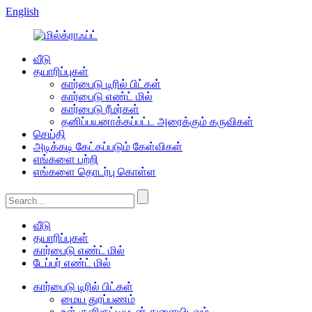
English
வீடு
தயாரிப்புகள்
கார்பைடு டிரில் பிட்கள்
கார்பைடு எண்ட் மில்
கார்பைடு ரீமர்கள்
தனிப்பயனாக்கப்பட்ட அரைக்கும் கருவிகள்
செய்தி
அடிக்கடி கேட்கப்படும் கேள்விகள்
எங்களை பற்றி
எங்களை தொடர்பு கொள்ள
வீடு
தயாரிப்புகள்
கார்பைடு எண்ட் மில்
டேப்பர் எண்ட் மில்
கார்பைடு டிரில் பிட்கள்
மைய துரப்பணம்
உள் குளிரூட்டியுடன் துளையிடவும்