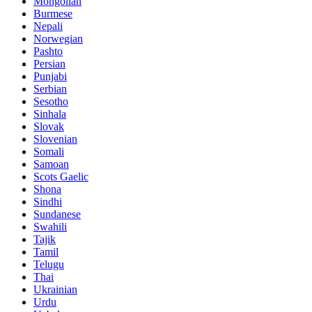
Mongolian
Burmese
Nepali
Norwegian
Pashto
Persian
Punjabi
Serbian
Sesotho
Sinhala
Slovak
Slovenian
Somali
Samoan
Scots Gaelic
Shona
Sindhi
Sundanese
Swahili
Tajik
Tamil
Telugu
Thai
Ukrainian
Urdu