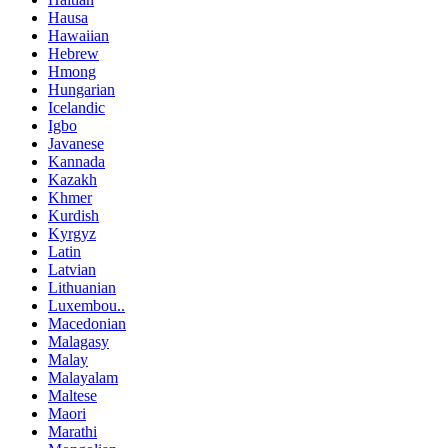
Hausa
Hawaiian
Hebrew
Hmong
Hungarian
Icelandic
Igbo
Javanese
Kannada
Kazakh
Khmer
Kurdish
Kyrgyz
Latin
Latvian
Lithuanian
Luxembou..
Macedonian
Malagasy
Malay
Malayalam
Maltese
Maori
Marathi