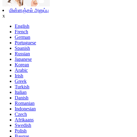
மின்னஞ்சல் அனுப்பு
x
English
French
German
Portuguese
Spanish
Russian
Japanese
Korean
Arabic
Irish
Greek
Turkish
Italian
Danish
Romanian
Indonesian
Czech
Afrikaans
Swedish
Polish
Basque