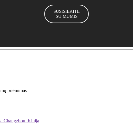
SUSISIEKITE
SU MUMIS
kymų priėmimas
as, Changzhou, Kinija