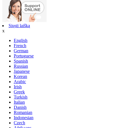
Siųsti laišką
x
English
French
German
Portuguese
Spanish
Russian
Japanese
Korean
Arabic
Irish
Greek
Turkish
Italian
Danish
Romanian
Indonesian
Czech
Afrikaans