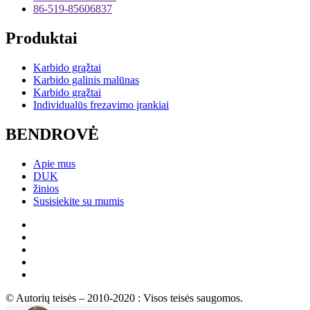
86-519-85606837
Produktai
Karbido grąžtai
Karbido galinis malūnas
Karbido grąžtai
Individualūs frezavimo įrankiai
BENDROVĖ
Apie mus
DUK
žinios
Susisiekite su mumis
© Autorių teisės – 2010-2020 : Visos teisės saugomos.