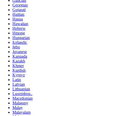
Galician
Georgian
Gujarati
Haitian
Hausa
Hawaiian
Hebrew
Hmong
Hungarian
Icelandic
Igbo
Javanese
Kannada
Kazakh
Khmer
Kurdish
Kyrgyz
Latin
Latvian
Lithuanian
Luxembou..
Macedonian
Malagasy
Malay
Malayalam