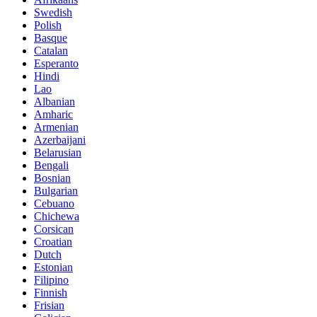
Swedish
Polish
Basque
Catalan
Esperanto
Hindi
Lao
Albanian
Amharic
Armenian
Azerbaijani
Belarusian
Bengali
Bosnian
Bulgarian
Cebuano
Chichewa
Corsican
Croatian
Dutch
Estonian
Filipino
Finnish
Frisian