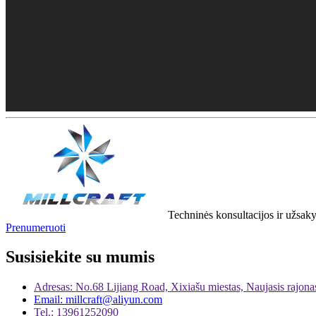
Techninės konsultacijos ir užsa
Prenumeruoti
Susisiekite su mumis
Adresas: No.68 Lijiang Road, Xixiašu miestas, Naujasis rajon
Email: millcraft@aliyun.com
Tel.: 13961252090