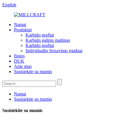
English
Namai
Produktai
Karbido grąžtai
Karbido galinis malūnas
Karbido grąžtai
Individualūs frezavimo įrankiai
žinios
DUK
Apie mus
Susisiekite su mumis
Namai
Susisiekite su mumis
Susisiekite su mumis