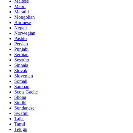
Maltese
Maori
Marathi
Mongolian
Burmese
Nepali
Norwegian
Pashto
Persian
Punjabi
Serbian
Sesotho
Sinhala
Slovak
Slovenian
Somali
Samoan
Scots Gaelic
Shona
Sindhi
Sundanese
Swahili
Tajik
Tamil
Telugu