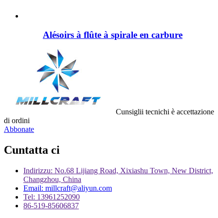
Alésoirs à flûte à spirale en carbure
Cunsiglii tecnichi è accettazione
di ordini
Abbonate
Cuntatta ci
Indirizzu: No.68 Lijiang Road, Xixiashu Town, New District,
Changzhou, China
Email: millcraft@aliyun.com
Tel: 13961252090
86-519-85606837