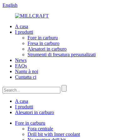
English
A casa
I prudutti
Fore in carburu
Fresa in carburo
Alesatori in carburo
Strumenti di fresatura persunalizati
News
FAQs
Nantu à noi
Cuntatta ci
A casa
I prudutti
Alesatori in carburo
Fore in carburu
Fora centrale
Drill bit with Inner coolant
Nc spotting drill bit