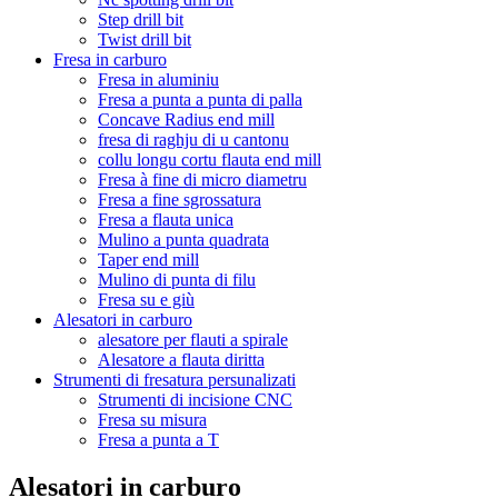
Step drill bit
Twist drill bit
Fresa in carburo
Fresa in aluminiu
Fresa a punta a punta di palla
Concave Radius end mill
fresa di raghju di u cantonu
collu longu cortu flauta end mill
Fresa à fine di micro diametru
Fresa a fine sgrossatura
Fresa a flauta unica
Mulino a punta quadrata
Taper end mill
Mulino di punta di filu
Fresa su e giù
Alesatori in carburo
alesatore per flauti a spirale
Alesatore a flauta diritta
Strumenti di fresatura persunalizati
Strumenti di incisione CNC
Fresa su misura
Fresa a punta a T
Alesatori in carburo