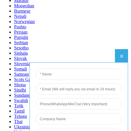
Marathi
Mongolian
Burmese
Nepali
Norwegian
Pashto
Persian
Punjabi
Serbian
Sesotho
Sinhala
Slovak
Slovenian
Somali
Samoan
Scots Gaelic
Shona
Sindhi
Sundanese
Swahili
Tajik
Tamil
Telugu
Thai
Ukrainian