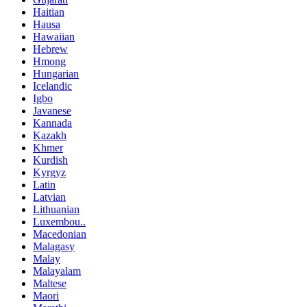
Haitian
Hausa
Hawaiian
Hebrew
Hmong
Hungarian
Icelandic
Igbo
Javanese
Kannada
Kazakh
Khmer
Kurdish
Kyrgyz
Latin
Latvian
Lithuanian
Luxembou..
Macedonian
Malagasy
Malay
Malayalam
Maltese
Maori