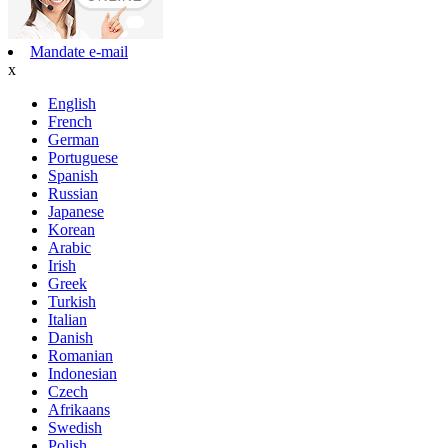
Mandate e-mail
x
English
French
German
Portuguese
Spanish
Russian
Japanese
Korean
Arabic
Irish
Greek
Turkish
Italian
Danish
Romanian
Indonesian
Czech
Afrikaans
Swedish
Polish