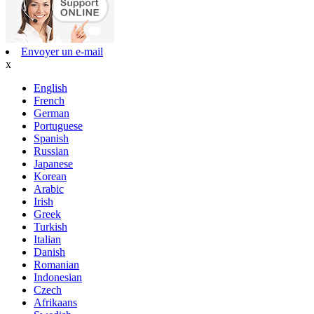
Envoyer un e-mail
x
English
French
German
Portuguese
Spanish
Russian
Japanese
Korean
Arabic
Irish
Greek
Turkish
Italian
Danish
Romanian
Indonesian
Czech
Afrikaans