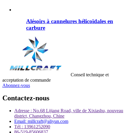
Alésoirs à cannelures hélicoïdales en
carbure
Conseil technique et
acceptation de commande
Abonnez-vous
Contactez-nous
Adresse : No.68 Lijiang Road, ville de Xixiashu, nouveau
district, Changzhou, Chine
Email: millcraft@aliyun.com
Tél : 13961252090
86-519-85606837