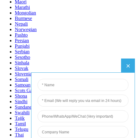
Maori
Marathi
Mongolian
Burmese
Nepali
Norwegian
Pashto
Persian
Punjabi
Serbian
Sesotho
Sinhala
Slovak
Slovenian
Somali
Samoan
Scots Gaelic
Shona
Sindhi
Sundanese
Swahili
Tajik
Tamil
Telugu
Thai