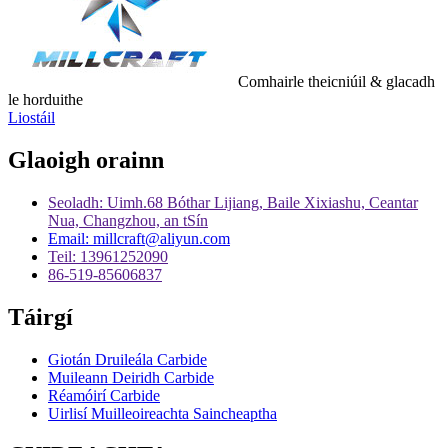
Comhairle theicniúil & glacadh
le horduithe
Liostáil
Glaoigh orainn
Seoladh: Uimh.68 Bóthar Lijiang, Baile Xixiashu, Ceantar
Nua, Changzhou, an tSín
Email: millcraft@aliyun.com
Teil: 13961252090
86-519-85606837
Táirgí
Giotán Druileála Carbide
Muileann Deiridh Carbide
Réamóirí Carbide
Uirlisí Muilleoireachta Saincheaptha