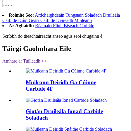
…….
Roimhe Seo:
Ardchaighdeáin Tungstain Soladach Druileála
Carbide Dúin Gearr Carbide Deireadh Muileann
Ar Aghaidh:
Réamairí Fliúit Bíseach Carbide
Scríobh do theachtaireacht anseo agus seol chugainn é
Táirgí Gaolmhara Eile
Amharc ar Tuilleadh >>
Muileann Deiridh Ga Cúinne
Carbide 4F
Giotán Druileála Ionad Carbide
Soladach