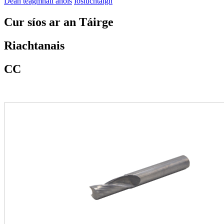
Déan teagmháil anois
Íosluchtaigh
Cur síos ar an Táirge
Riachtanais
CC