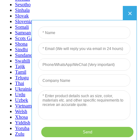
Sesotho
Sinhala
Slovak
Slovenian
Somali
Samoan
Scots Gaelic
Shona
Sindhi
Sundanese
Swahili
Tajik
Tamil
Telugu
Thai
Ukrainian
Urdu
Uzbek
Vietnamese
Welsh
Xhosa
Yiddish
Yoruba
Zulu