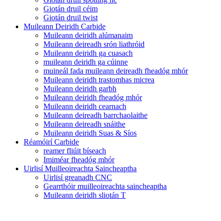
Giotán druil céim
Giotán druil twist
Muileann Deiridh Carbide
Muileann deiridh alúmanaim
Muileann deireadh srón liathróid
Muileann deiridh ga cuasach
muileann deiridh ga cúinne
muineál fada muileann deireadh fheadóg mhór
Muileann deiridh trastomhas micrea
Muileann deiridh garbh
Muileann deiridh fheadóg mhór
Muileann deiridh cearnach
Muileann deireadh barrchaolaithe
Muileann deireadh snáithe
Muileann deiridh Suas & Síos
Réamóirí Carbide
reamer fliúit bíseach
Imiméar fheadóg mhór
Uirlisí Muilleoireachta Saincheaptha
Uirlisí greanadh CNC
Gearrthóir muilleoireachta saincheaptha
Muileann deiridh sliotán T