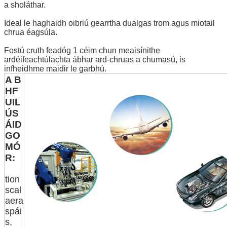
a sholáthar.
Ideal le haghaidh oibriú gearrtha dualgas trom agus miotail
chrua éagsúla.
Fostú cruth feadóg 1 céim chun meaisínithe
ardéifeachtúlachta ábhar ard-chruas a chumasú, is
infheidhme maidir le garbhú.
A B
HF
UIL
ÚS
ÁID
GO
MÓ
R:
tion
scal
aera
spái
s,