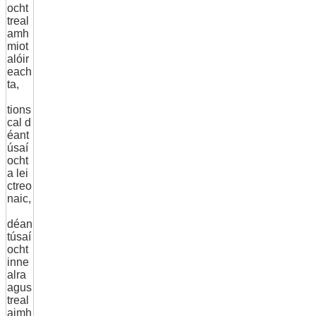
ocht
treal
amh
miot
alóir
each
ta,
tions
cal d
éant
úsaí
ocht
a lei
ctreo
naic,
déan
túsaí
ocht
inne
alra
agus
treal
aimh