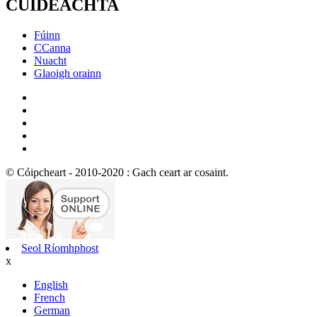
CUIDEACHTA
Fúinn
CCanna
Nuacht
Glaoigh orainn
© Cóipcheart - 2010-2020 : Gach ceart ar cosaint.
Seol Ríomhphost
x
English
French
German