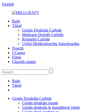
English
Baile
Táirgí
Giotán Druileála Carbide
Muileann Deiridh Carbide
Réamóirí Carbide
Uirlisí Muilleoireachta Saincheaptha
Nuacht
CCanna
Fúinn
Glaoigh orainn
Baile
Táirgí
Giotán Druileála Carbide
Giotán druileála ionaid
Giotán druileála le fuaraitheoir Istigh
Giotán druil spotting nc