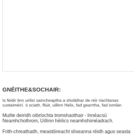
GNÉITHE&SOCHAIR:
Is féidir linn uirlisí saincheaptha a sholáthar de réir riachtanas
custaiméirí. ó sciath, fliúit, uillinn Helix, fad gearrtha, fad iomlán.
Muilte deiridh oibríochta tromshaothair - Innéacsú
Neamhchothrom, Uillinn héilics neamhshiméadrach.
Frith-chreathadh, meastóireacht sliseanna réidh agus seasta