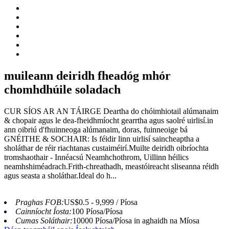
muileann deiridh fheadóg mhór
chomhdhúile soladach
CUR SÍOS AR AN TÁIRGE Deartha do chóimhiotail alúmanaim
& chopair agus le dea-fheidhmíocht gearrtha agus saolré uirlisí.in
ann oibriú d'fhuinneoga alúmanaim, doras, fuinneoige bá
GNÉITHE & SOCHAIR: Is féidir linn uirlisí saincheaptha a
sholáthar de réir riachtanas custaiméirí.Muilte deiridh oibríochta
tromshaothair - Innéacsú Neamhchothrom, Uillinn héilics
neamhshiméadrach.Frith-chreathadh, meastóireacht sliseanna réidh
agus seasta a sholáthar.Ideal do h...
Praghas FOB:
US$0.5 - 9,999 / Píosa
Cainníocht Íosta:
100 Píosa/Píosa
Cumas Soláthair:
10000 Píosa/Píosa in aghaidh na Míosa