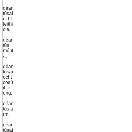
déan
túsaí
ocht
feithi
cle,
déan
tús
múnl
a,
déan
túsaí
ocht
cosú
il le l
ong,
déan
tús a
rm,
déan
túsaí