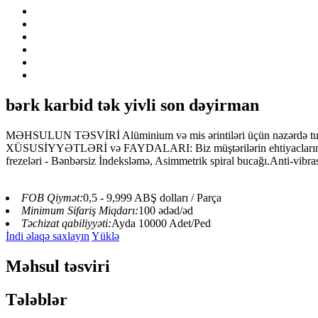
bərk karbid tək yivli son dəyirman
MƏHSULUN TƏSVİRİ Alüminium və mis ərintiləri üçün nəzərdə tutulmu
XÜSUSİYYƏTLƏRİ və FAYDALARI: Biz müştərilərin ehtiyaclarına uyğu
frezeləri - Bənbərsiz İndeksləmə, Asimmetrik spiral bucağı.Anti-vibrasi
FOB Qiymət:
0,5 - 9,999 ABŞ dolları / Parça
Minimum Sifariş Miqdarı:
100 ədəd/əd
Təchizat qabiliyyəti:
Ayda 10000 Adet/Ped
İndi əlaqə saxlayın
Yüklə
Məhsul təsviri
Tələblər