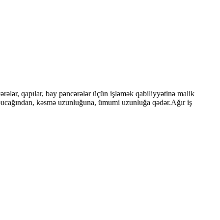
ər, qapılar, bay pəncərələr üçün işləmək qabiliyyətinə malik
bucağından, kəsmə uzunluğuna, ümumi uzunluğa qədər.Ağır iş