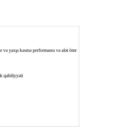
r və yaxşı kəsmə performansı və alət ömr
k qabiliyyəti