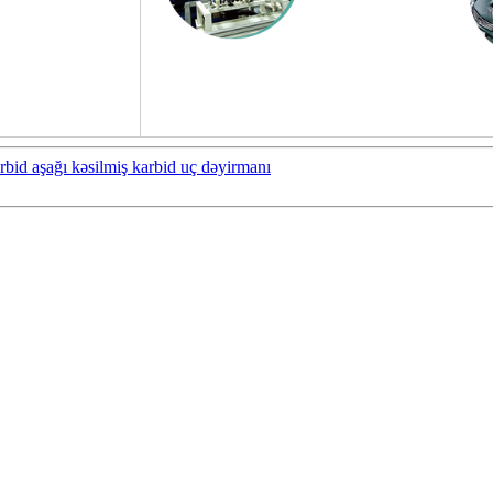
bid aşağı kəsilmiş karbid uç dəyirmanı