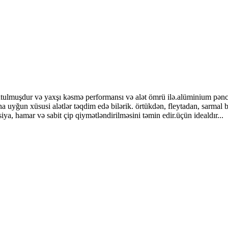
şdur və yaxşı kəsmə performansı və alət ömrü ilə.alüminium pəncərəl
n xüsusi alətlər təqdim edə bilərik. örtükdən, fleytadan, sarmal 
ya, hamar və sabit çip qiymətləndirilməsini təmin edir.üçün idealdır...