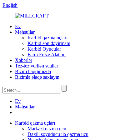
English
Ev
Məhsullar
Karbid qazma uçları
Karbid son dəyirmanı
Karbid Oyucular
Fərdi Freze Alətləri
Xəbərlər
Tez-tez verilən suallar
Bizim haqqımızda
Bizimlə əlaqə saxlayın
Ev
Məhsullar
Karbid qazma uçları
Mərkəzi qazma ucu
Daxili soyuducu ilə qazma ucu
Nc aşkarlayıcı qazma ucu