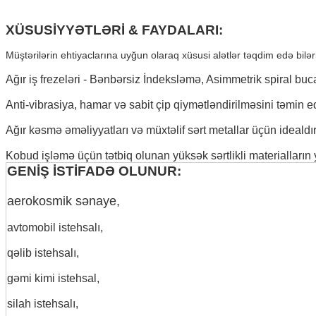
XÜSUSİYYƏTLƏRİ & FAYDALARI:
Müştərilərin ehtiyaclarına uyğun olaraq xüsusi alətlər təqdim edə b
Ağır iş frezeləri - Bənbərsiz İndeksləmə, Asimmetrik spiral buc
Anti-vibrasiya, hamar və sabit çip qiymətləndirilməsini təmin ed
Ağır kəsmə əməliyyatları və müxtəlif sərt metallar üçün idealdır
Kobud işləmə üçün tətbiq olunan yüksək sərtlikli materialların
GENİŞ İSTİFADƏ OLUNUR:
aerokosmik sənaye,
avtomobil istehsalı,
qəlib istehsalı,
gəmi kimi istehsal,
silah istehsalı,