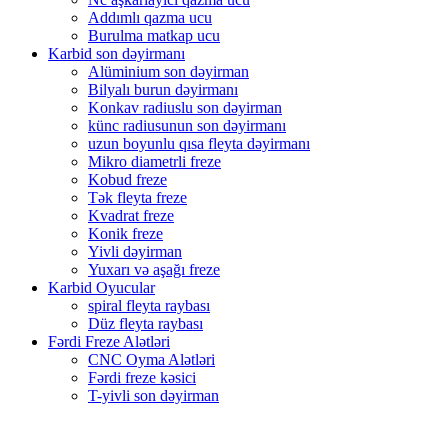
Addımlı qazma ucu
Burulma matkap ucu
Karbid son dəyirmanı
Alüminium son dəyirman
Bilyalı burun dəyirmanı
Konkav radiuslu son dəyirman
künc radiusunun son dəyirmanı
uzun boyunlu qısa fleyta dəyirmanı
Mikro diametrli freze
Kobud freze
Tək fleyta freze
Kvadrat freze
Konik freze
Yivli dəyirman
Yuxarı və aşağı freze
Karbid Oyucular
spiral fleyta raybası
Düz fleyta raybası
Fərdi Freze Alətləri
CNC Oyma Alətləri
Fərdi freze kəsici
T-yivli son dəyirman