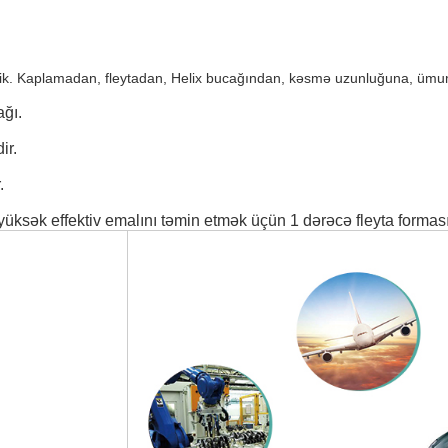
ilərik. Kaplamadan, fleytadan, Helix bucağından, kəsmə uzunluğuna, üm
ağı.
ir.
.
 yüksək effektiv emalını təmin etmək üçün 1 dərəcə fleyta forması