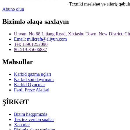
Texniki məsləhət və sifariş qəbul
Abunə olun
Bizimlə əlaqə saxlayın
Ünvan: No.68 Lijiang Road, Xixiashu Town, New District, C
Email: millcraft@aliyun.com
Tel: 13961252090
86-519-85606837
Məhsullar
Karbid qazma uçları
Karbid son dəyirmanı
Karbid Oyucular
Fərdi Freze Alətləri
ŞİRKƏT
Bizim haqqımızda
Tez-tez verilən suallar
Xəbərlər
Bizimlə əlaqə saxlayın