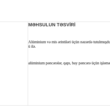
MƏHSULUN TƏSVİRİ
Alüminium və mis ərintiləri üçün nəzərdə tutulmuşdu
ü ilə.
alüminium pəncərələr, qapı, bay pəncərə üçün işləmə