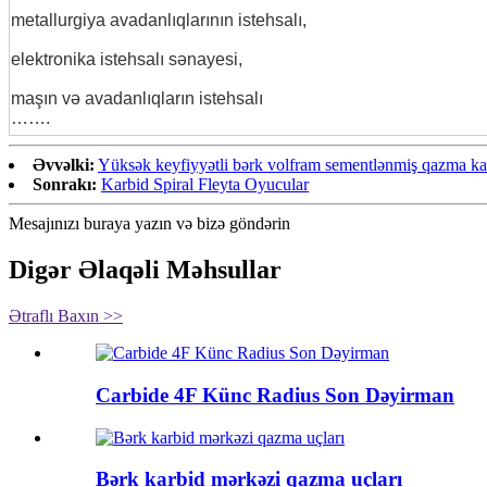
metallurgiya avadanlıqlarının istehsalı,
elektronika istehsalı sənayesi,
maşın və avadanlıqların istehsalı
…….
Əvvəlki:
Yüksək keyfiyyətli bərk volfram sementlənmiş qazma kar
Sonrakı:
Karbid Spiral Fleyta Oyucular
Mesajınızı buraya yazın və bizə göndərin
Digər Əlaqəli Məhsullar
Ətraflı Baxın >>
Carbide 4F Künc Radius Son Dəyirman
Bərk karbid mərkəzi qazma uçları