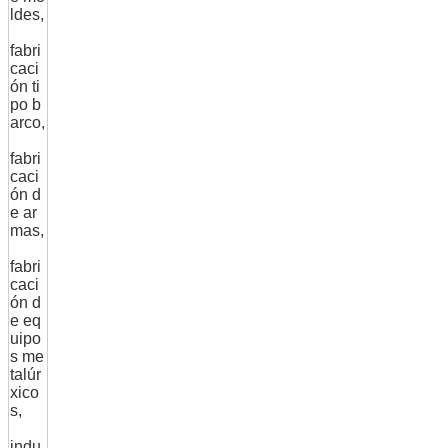
ldes,
fabri
caci
ón ti
po b
arco,
fabri
caci
ón d
e ar
mas,
fabri
caci
ón d
e eq
uipo
s me
talúr
xico
s,
indu