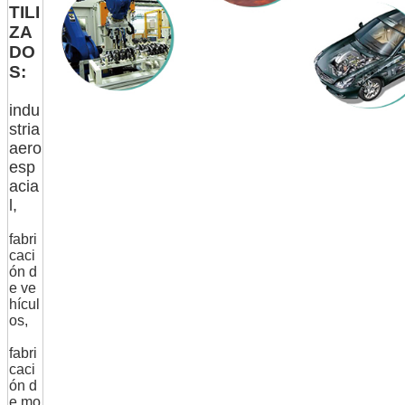
TILI
ZA
DO
S:
indu
stria
aero
esp
acia
l,
fabri
caci
ón d
e ve
hícul
os,
fabri
caci
ón d
e mo