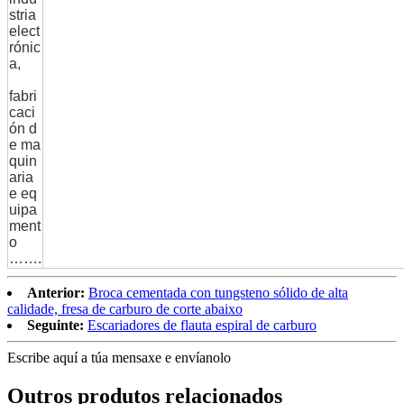
stria
elect
rónic
a,
fabri
caci
ón d
e ma
quin
aria
e eq
uipa
ment
o
…….
Anterior:
Broca cementada con tungsteno sólido de alta
calidade, fresa de carburo de corte abaixo
Seguinte:
Escariadores de flauta espiral de carburo
Escribe aquí a túa mensaxe e envíanolo
Outros produtos relacionados