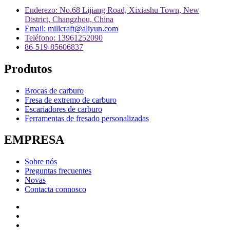
Enderezo: No.68 Lijiang Road, Xixiashu Town, New
District, Changzhou, China
Email: millcraft@aliyun.com
Teléfono: 13961252090
86-519-85606837
Produtos
Brocas de carburo
Fresa de extremo de carburo
Escariadores de carburo
Ferramentas de fresado personalizadas
EMPRESA
Sobre nós
Preguntas frecuentes
Novas
Contacta connosco