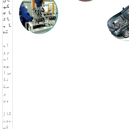
کی
ا ج
ات
ا ہ
ے:
ای
رو
اس
پی
س ا
نڈ
سٹ
ر
ی،
گاڑ
یوں
کی