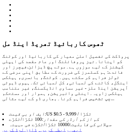
ٹھوس کاربائیڈ تھریڈ اینڈ مل
پروڈکٹ کی تفصیل اعلیٰ معیار کی کاربائیڈ اور کوٹنگ
کو اپنانا۔تیز پروفائلنگ اور عام مقصد کی ایپلی
کیشنز کے لیے موزوں ہے۔موٹے پچ ڈیزائن.فیچرز اور
فائدے: ہم کسٹمرز کی ضرورت کے مطابق اپنی مرضی کے
ٹولز فراہم کر سکتے ہیں۔ کوٹنگ، بانسری، ہیلکس
اینگل، کاٹنے کی لمبائی، کل لمبائی تک۔ہیوی ڈیوٹی
آپریشن اینڈ ملز - غیر مساوی انڈیکسنگ، غیر متناسب
ہیلکس زاویہ۔اینٹی وائبریشن، ہموار اور مستحکم
چپ تشخیص فراہم کرنا۔بھاری ڈو کے لیے مثالی...
US $0.5 - 9,999 / ٹکڑا
ایف او بی قیمت:
کم از کم آرڈر کی مقدار:
100 ٹکڑا/ٹکڑے
سپلائی کی قابلیت:
10000 ٹکڑا/ٹکڑے فی مہینہ
ابھی رابطہ کریں۔
ڈاؤن لوڈ کریں