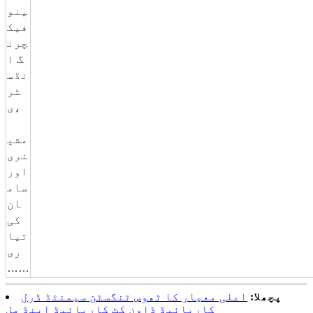
ینو
فیک
چرن
گ ا
نڈس
ٹر
ی،
مشی
نری
اور
سام
ان
کی
تیا
ری
……
پچھلا:
اعلی معیار کا ٹھوس ٹنگسٹن سیمنٹڈ ڈرل
کاربائیڈ ڈاون کٹ کاربائیڈ اینڈ مل