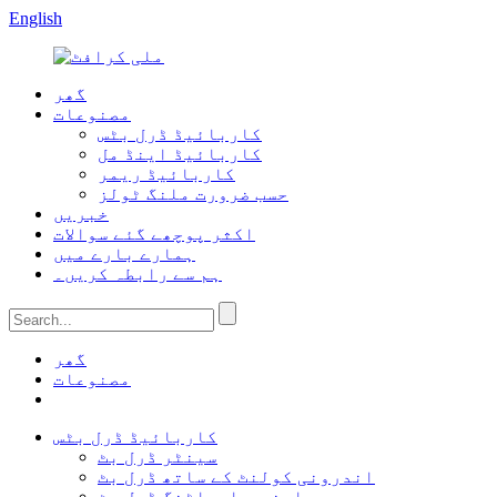
English
گھر
مصنوعات
کاربائیڈ ڈرل بٹس
کاربائیڈ اینڈ مل
کاربائیڈ ریمر
حسب ضرورت ملنگ ٹولز
خبریں
اکثر پوچھے گئے سوالات
ہمارے بارے میں
ہم سے رابطہ کریں۔
گھر
مصنوعات
کاربائیڈ ڈرل بٹس
سینٹر ڈرل بٹ
اندرونی کولنٹ کے ساتھ ڈرل بٹ
این سی اسپاٹنگ ڈرل بٹ