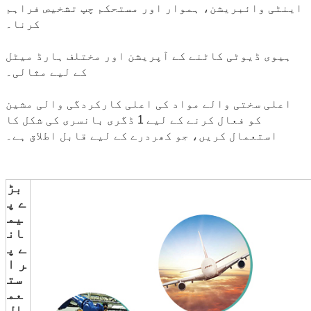
اینٹی وائبریشن، ہموار اور مستحکم چپ تشخیص فراہم
کرنا۔
ہیوی ڈیوٹی کاٹنے کے آپریشن اور مختلف ہارڈ میٹل
کے لیے مثالی۔
اعلی سختی والے مواد کی اعلی کارکردگی والی مشین
کو فعال کرنے کے لیے 1 ڈگری بانسری کی شکل کا
استعمال کریں، جو کھردرے کے لیے قابل اطلاق ہے۔
بڑ
ے پ
یم
ان
ے پ
ر ا
ست
عم
ال