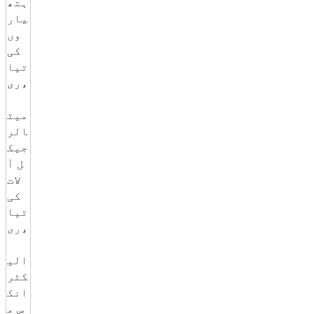
ہتھ
یار
وں
کی
تیا
ری،
میٹ
الر
جیک
ل آ
لات
کی
تیا
ری،
الی
کٹر
انک
س م