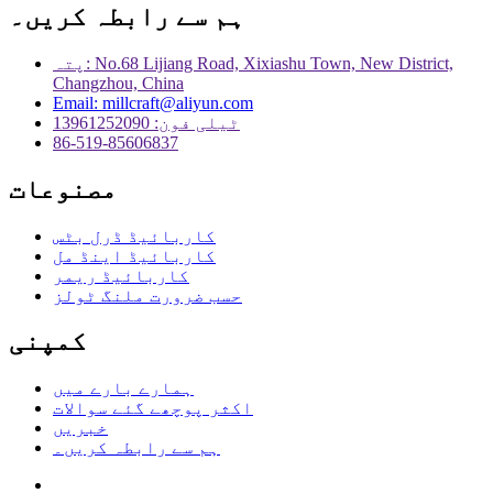
ہم سے رابطہ کریں۔
پتہ: No.68 Lijiang Road, Xixiashu Town, New District,
Changzhou, China
Email: millcraft@aliyun.com
ٹیلی فون: 13961252090
86-519-85606837
مصنوعات
کاربائیڈ ڈرل بٹس
کاربائیڈ اینڈ مل
کاربائیڈ ریمر
حسب ضرورت ملنگ ٹولز
کمپنی
ہمارے بارے میں
اکثر پوچھے گئے سوالات
خبریں
ہم سے رابطہ کریں۔