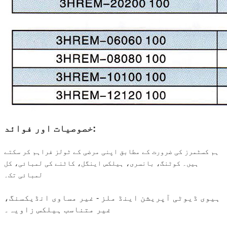
خصوصیات اور فوائد:
ہم کسٹمرز کی ضرورت کے مطابق اپنی مرضی کے ٹولز فراہم کر سکتے
ہیں۔ کوٹنگ، بانسری، ہیلکس اینگل، کاٹنے کی لمبائی، کل
لمبائی تک۔
ہیوی ڈیوٹی آپریشن اینڈ ملز - غیر مساوی انڈیکسنگ،
غیر متناسب ہیلکس زاویہ۔