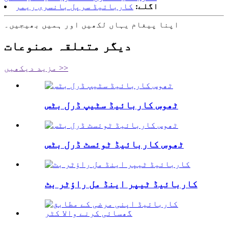
اگلے:
کاربائیڈ سرپل بانسری ریمر
اپنا پیغام یہاں لکھیں اور ہمیں بھیجیں۔
دیگر متعلقہ مصنوعات
مزید دیکھیں >>
ٹھوس کاربائیڈ سٹیپ ڈرل بٹس
ٹھوس کاربائیڈ ٹوئسٹ ڈرل بٹس
کاربائیڈ ٹیپر اینڈ مل راؤٹر بٹ