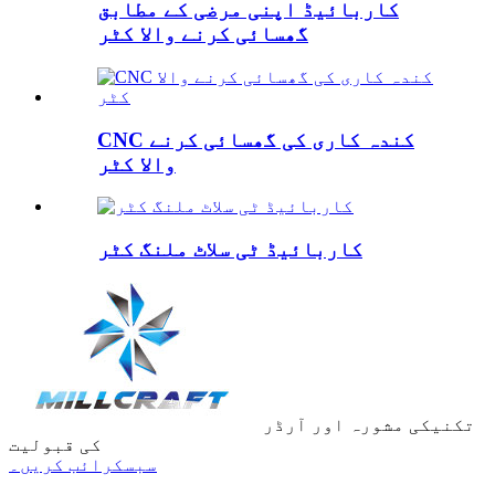
کاربائیڈ اپنی مرضی کے مطابق
گھسائی کرنے والا کٹر
CNC کندہ کاری کی گھسائی کرنے
والا کٹر
کاربائیڈ ٹی سلاٹ ملنگ کٹر
تکنیکی مشورہ اور آرڈر
کی قبولیت
سبسکرائب کریں۔