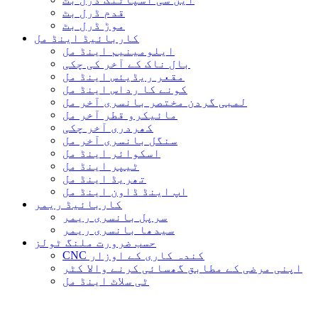
قدم ڈرل بٹ
موڑ ڈرل بٹ
کاربائیڈ اینڈ مل
ایلومینیم اینڈ مل
بال ناک کے آخر کی چکی
مقعر ریڈیئس اینڈ مل
کونے کا رداس اینڈ مل
لمبی گردن مختصر بانسری آخر مل
مائیکرو قطر آخر مل
کھردری آخر چکی
سنگل بانسری آخر مل
اسکوائر اینڈ مل
ٹیپر اینڈ مل
تھریڈ اینڈ مل
اپ اینڈ ڈاون اینڈ مل
کاربائیڈ ریمر
سرپل بانسری ریمر
سیدھا بانسری ریمر
حسب ضرورت ملنگ ٹولز
CNC کندہ کاری کے اوزار
اپنی مرضی کے مطابق گھسائی کرنے والا کٹر
ٹی سلاٹ اینڈ مل