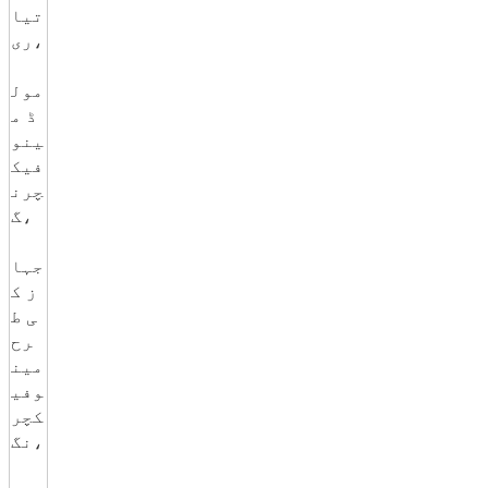
تیا
ری،
مول
ڈ م
ینو
فیک
چرن
گ،
جہا
ز ک
ی ط
رح
مین
وفی
کچر
نگ،