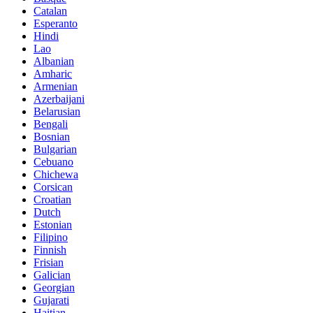
Catalan
Esperanto
Hindi
Lao
Albanian
Amharic
Armenian
Azerbaijani
Belarusian
Bengali
Bosnian
Bulgarian
Cebuano
Chichewa
Corsican
Croatian
Dutch
Estonian
Filipino
Finnish
Frisian
Galician
Georgian
Gujarati
Haitian