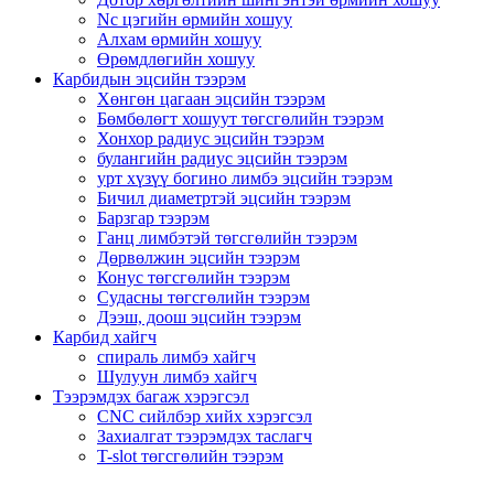
Nc цэгийн өрмийн хошуу
Алхам өрмийн хошуу
Өрөмдлөгийн хошуу
Карбидын эцсийн тээрэм
Хөнгөн цагаан эцсийн тээрэм
Бөмбөлөгт хошуут төгсгөлийн тээрэм
Хонхор радиус эцсийн тээрэм
булангийн радиус эцсийн тээрэм
урт хүзүү богино лимбэ эцсийн тээрэм
Бичил диаметртэй эцсийн тээрэм
Барзгар тээрэм
Ганц лимбэтэй төгсгөлийн тээрэм
Дөрвөлжин эцсийн тээрэм
Конус төгсгөлийн тээрэм
Судасны төгсгөлийн тээрэм
Дээш, доош эцсийн тээрэм
Карбид хайгч
спираль лимбэ хайгч
Шулуун лимбэ хайгч
Тээрэмдэх багаж хэрэгсэл
CNC сийлбэр хийх хэрэгсэл
Захиалгат тээрэмдэх таслагч
T-slot төгсгөлийн тээрэм