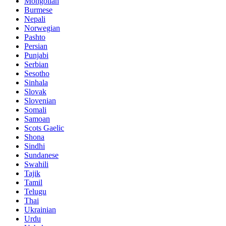
Mongolian
Burmese
Nepali
Norwegian
Pashto
Persian
Punjabi
Serbian
Sesotho
Sinhala
Slovak
Slovenian
Somali
Samoan
Scots Gaelic
Shona
Sindhi
Sundanese
Swahili
Tajik
Tamil
Telugu
Thai
Ukrainian
Urdu