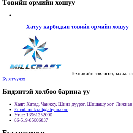
Төвийн өрмийн хошуу
Хатуу карбидын төвийн өрмийн хошуу
Техникийн зөвлөгөө, захиалга
Бүртгүүлэх
Бидэнтэй холбоо барина уу
Хаяг: Хятад, Чанжоу, Шинэ дүүрэг, Шишашу хот, Лижиан 
Email: millcraft@aliyun.com
Утас: 13961252090
86-519-85606837
Бүтээгдэхүүн