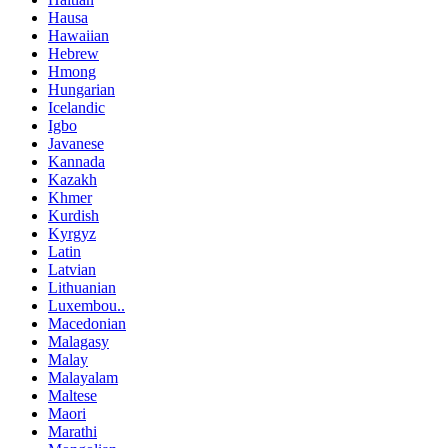
Hausa
Hawaiian
Hebrew
Hmong
Hungarian
Icelandic
Igbo
Javanese
Kannada
Kazakh
Khmer
Kurdish
Kyrgyz
Latin
Latvian
Lithuanian
Luxembou..
Macedonian
Malagasy
Malay
Malayalam
Maltese
Maori
Marathi