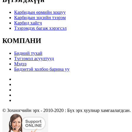
Карбидын өрмийн хошуу
Карбидын эцсийн тээрэм
Карбид хайгч
Тээрэмдэх багаж хэрэгсэл
КОМПАНИ
Бидний тухай
Түгээмэл асуултууд
Мэдээ
Бидэнтэй холбоо барина уу
© Зохиогчийн эрх - 2010-2020 : Бүх эрх хуулиар хамгаалагдсан.