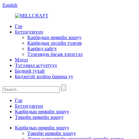
English
Гэр
Бүтээгдэхүүн
Карбидын өрмийн хошуу
Карбидын эцсийн тээрэм
Карбид хайгч
Тээрэмдэх багаж хэрэгсэл
Мэдээ
Түгээмэл асуултууд
Бидний тухай
Бидэнтэй холбоо барина уу
Гэр
Бүтээгдэхүүн
Карбидын өрмийн хошуу
Төвийн өрмийн хошуу
Карбидын өрмийн хошуу
Төвийн өрмийн хошуу
Дотор хөргөлтийн шингэнтэй өрмийн хошуу