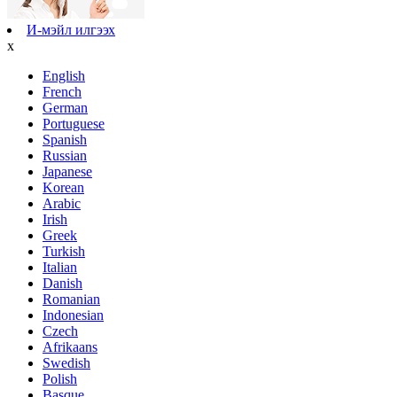
И-мэйл илгээх
x
English
French
German
Portuguese
Spanish
Russian
Japanese
Korean
Arabic
Irish
Greek
Turkish
Italian
Danish
Romanian
Indonesian
Czech
Afrikaans
Swedish
Polish
Basque