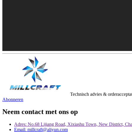
Technisch advies & orderacceptat
Abonneren
Neem contact met ons op
Adres: No.68 Lijiang Road, Xixiashu Town, New District, Ch
Email: millcraft@aliyun.com