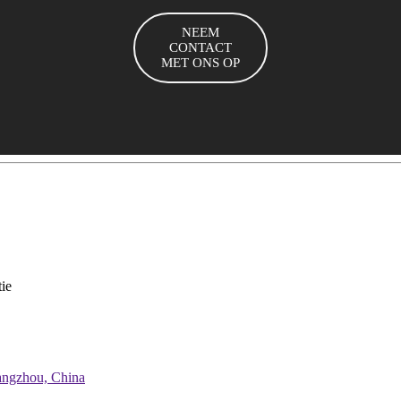
NEEM
CONTACT
MET ONS OP
ie
angzhou, China