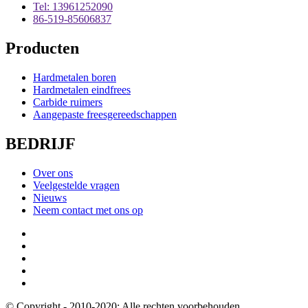
Tel: 13961252090
86-519-85606837
Producten
Hardmetalen boren
Hardmetalen eindfrees
Carbide ruimers
Aangepaste freesgereedschappen
BEDRIJF
Over ons
Veelgestelde vragen
Nieuws
Neem contact met ons op
© Copyright - 2010-2020: Alle rechten voorbehouden.