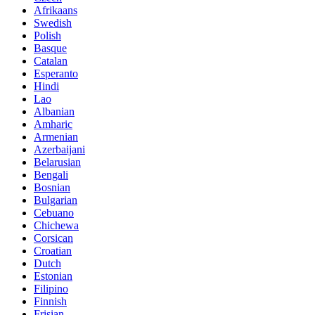
Afrikaans
Swedish
Polish
Basque
Catalan
Esperanto
Hindi
Lao
Albanian
Amharic
Armenian
Azerbaijani
Belarusian
Bengali
Bosnian
Bulgarian
Cebuano
Chichewa
Corsican
Croatian
Dutch
Estonian
Filipino
Finnish
Frisian