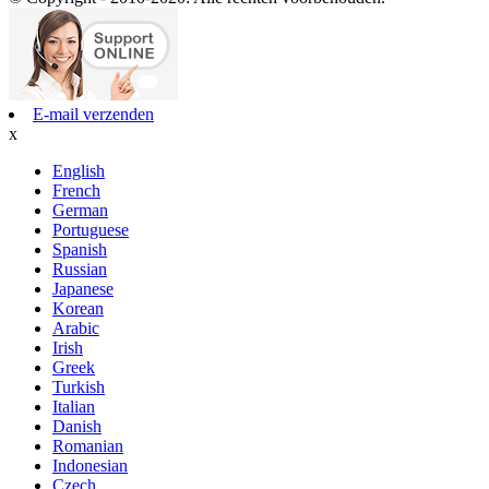
E-mail verzenden
x
English
French
German
Portuguese
Spanish
Russian
Japanese
Korean
Arabic
Irish
Greek
Turkish
Italian
Danish
Romanian
Indonesian
Czech