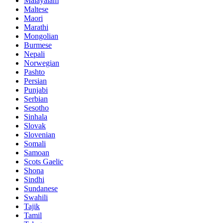
Malayalam
Maltese
Maori
Marathi
Mongolian
Burmese
Nepali
Norwegian
Pashto
Persian
Punjabi
Serbian
Sesotho
Sinhala
Slovak
Slovenian
Somali
Samoan
Scots Gaelic
Shona
Sindhi
Sundanese
Swahili
Tajik
Tamil