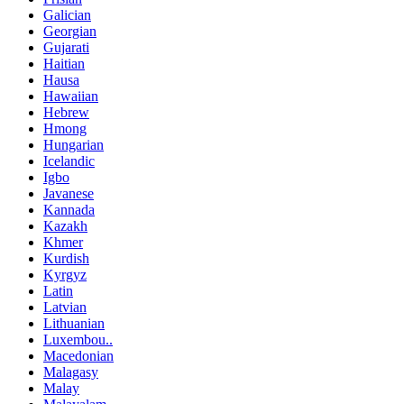
Galician
Georgian
Gujarati
Haitian
Hausa
Hawaiian
Hebrew
Hmong
Hungarian
Icelandic
Igbo
Javanese
Kannada
Kazakh
Khmer
Kurdish
Kyrgyz
Latin
Latvian
Lithuanian
Luxembou..
Macedonian
Malagasy
Malay