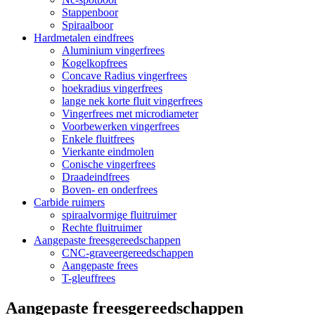
Stappenboor
Spiraalboor
Hardmetalen eindfrees
Aluminium vingerfrees
Kogelkopfrees
Concave Radius vingerfrees
hoekradius vingerfrees
lange nek korte fluit vingerfrees
Vingerfrees met microdiameter
Voorbewerken vingerfrees
Enkele fluitfrees
Vierkante eindmolen
Conische vingerfrees
Draadeindfrees
Boven- en onderfrees
Carbide ruimers
spiraalvormige fluitruimer
Rechte fluitruimer
Aangepaste freesgereedschappen
CNC-graveergereedschappen
Aangepaste frees
T-gleuffrees
Aangepaste freesgereedschappen