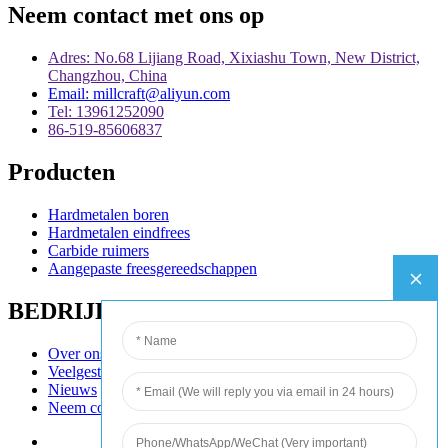
Neem contact met ons op
Adres: No.68 Lijiang Road, Xixiashu Town, New District,
Changzhou, China
Email: millcraft@aliyun.com
Tel: 13961252090
86-519-85606837
Producten
Hardmetalen boren
Hardmetalen eindfrees
Carbide ruimers
Aangepaste freesgereedschappen
BEDRIJF
Over ons
Veelgestelde vragen
Nieuws
Neem contact met ons op