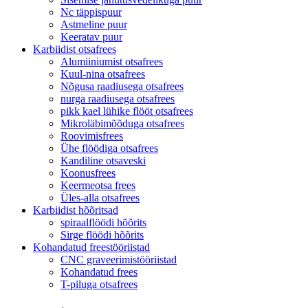
Nc täppispuur
Astmeline puur
Keeratav puur
Karbiidist otsafrees
Alumiiniumist otsafrees
Kuul-nina otsafrees
Nõgusa raadiusega otsafrees
nurga raadiusega otsafrees
pikk kael lühike flööt otsafrees
Mikroläbimõõduga otsafrees
Roovimisfrees
Ühe flöödiga otsafrees
Kandiline otsaveski
Koonusfrees
Keermeotsa frees
Üles-alla otsafrees
Karbiidist hõõritsad
spiraalflöödi hõõrits
Sirge flöödi hõõrits
Kohandatud freestööriistad
CNC graveerimistööriistad
Kohandatud frees
T-piluga otsafrees