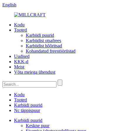
English
Kodu
Tooted
Karbiidi puurid
Karbiidist otsafrees
Karbiidist hõõritsad
Kohandatud freestööriistad
Uudised
KKK-d
Meist
Võta meiega ühendust
Kodu
Tooted
Karbiidi puurid
Nc täppispuur
Karbiidi puurid
Keskne puur
Sisemise jahutusvedelikuga puur