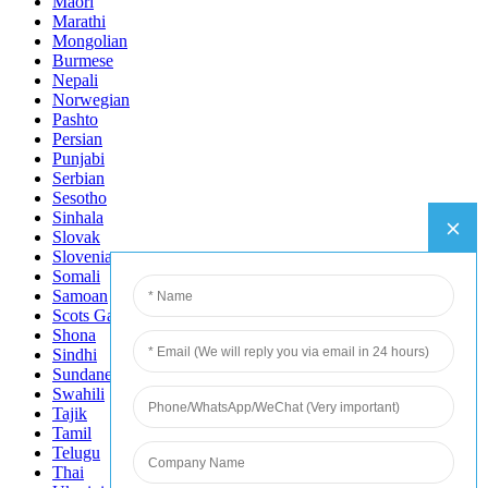
Maori
Marathi
Mongolian
Burmese
Nepali
Norwegian
Pashto
Persian
Punjabi
Serbian
Sesotho
Sinhala
Slovak
Slovenian
Somali
Samoan
Scots Gaelic
Shona
Sindhi
Sundanese
Swahili
Tajik
Tamil
Telugu
Thai