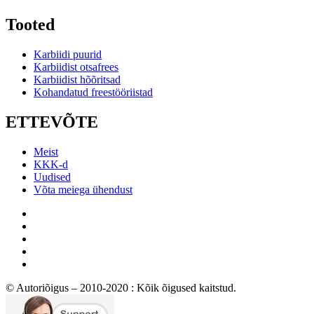
Tooted
Karbiidi puurid
Karbiidist otsafrees
Karbiidist hõõritsad
Kohandatud freestööriistad
ETTEVÕTE
Meist
KKK-d
Uudised
Võta meiega ühendust
© Autoriõigus – 2010-2020 : Kõik õigused kaitstud.