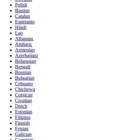
Polish
Basque
Catalan
Esperanto
Hindi
Lao
Albanian
Amharic
Armenian
Azerbaijani
Belarusian
Bengali
Bosnian
Bulgarian
Cebuano
Chichewa
Corsican
Croatian
Dutch
Estonian
Filipino
Finnish
Frisian
Galician
Georgian