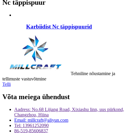
Nc täppispuur
Karbiidist Nc täppispuurid
Tehniline nõustamine ja
tellimuste vastuvõtmine
Telli
Võta meiega ühendust
Aadress: No.68 Lijiang Road, Xixiashu linn, uus piirkond,
Changzhou, Hiina
Email: millcraft@aliyun.com
Tel: 13961252090
86-519-85606837