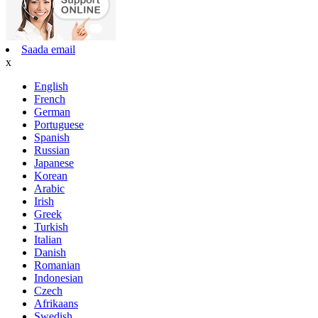
Saada email
x
English
French
German
Portuguese
Spanish
Russian
Japanese
Korean
Arabic
Irish
Greek
Turkish
Italian
Danish
Romanian
Indonesian
Czech
Afrikaans
Swedish