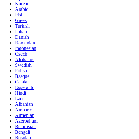
Korean
Arabic
Irish
Greek
Turkish
Italian
Danish
Romanian
Indonesian
Czech
Afrikaans
Swedish
Polish
Basque
Catalan
Esperanto
Hindi
Lao
Albanian
Amharic
Armenian
Azerbaijani
Belarusian
Bengali
Bosnian