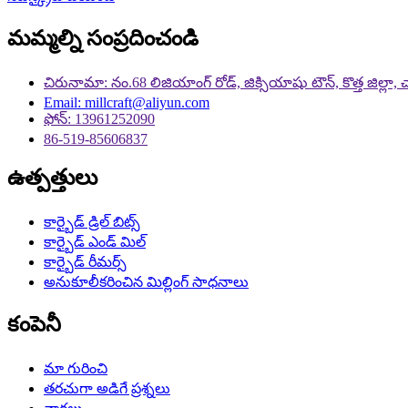
మమ్మల్ని సంప్రదించండి
చిరునామా: నం.68 లిజియాంగ్ రోడ్, జిక్సియాషు టౌన్, కొత్త జిల్లా, చ
Email: millcraft@aliyun.com
ఫోన్: 13961252090
86-519-85606837
ఉత్పత్తులు
కార్బైడ్ డ్రిల్ బిట్స్
కార్బైడ్ ఎండ్ మిల్
కార్బైడ్ రీమర్స్
అనుకూలీకరించిన మిల్లింగ్ సాధనాలు
కంపెనీ
మా గురించి
తరచుగా అడిగే ప్రశ్నలు