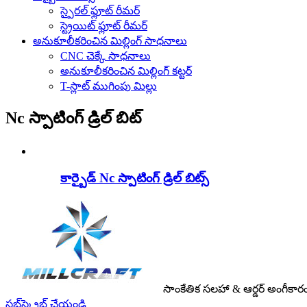
స్పైరల్ ఫ్లూట్ రీమర్
స్ట్రెయిట్ ఫ్లూట్ రీమర్
అనుకూలీకరించిన మిల్లింగ్ సాధనాలు
CNC చెక్కే సాధనాలు
అనుకూలీకరించిన మిల్లింగ్ కట్టర్
T-స్లాట్ ముగింపు మిల్లు
Nc స్పాటింగ్ డ్రిల్ బిట్
కార్బైడ్ Nc స్పాటింగ్ డ్రిల్ బిట్స్
సాంకేతిక సలహా & ఆర్డర్ అంగీకార
సబ్‌స్క్రైబ్ చేయండి