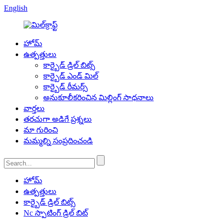
English
హోమ్
ఉత్పత్తులు
కార్బైడ్ డ్రిల్ బిట్స్
కార్బైడ్ ఎండ్ మిల్
కార్బైడ్ రీమర్స్
అనుకూలీకరించిన మిల్లింగ్ సాధనాలు
వార్తలు
తరచుగా అడిగే ప్రశ్నలు
మా గురించి
మమ్మల్ని సంప్రదించండి
హోమ్
ఉత్పత్తులు
కార్బైడ్ డ్రిల్ బిట్స్
Nc స్పాటింగ్ డ్రిల్ బిట్