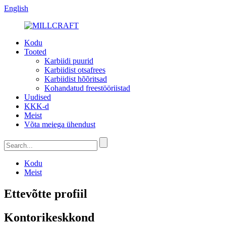
English
Kodu
Tooted
Karbiidi puurid
Karbiidist otsafrees
Karbiidist hõõritsad
Kohandatud freestööriistad
Uudised
KKK-d
Meist
Võta meiega ühendust
Kodu
Meist
Ettevõtte profiil
Kontorikeskkond