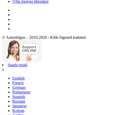
Võta meiega ühendust
© Autoriõigus – 2010-2020 : Kõik õigused kaitstud.
Saada email
x
English
French
German
Portuguese
Spanish
Russian
Japanese
Korean