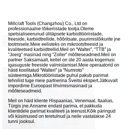
Millcraft Tools (Changzhou) Co., Ltd on
professionaalne lõikeriistade tootja.Oleme
spetsialiseerunud ülitäpsete karbiidtööriistade,
freeside, karbiidtrellide, hõõritsate, puurimislõikurite jne
tootmisele.Meie eelisteks on mikrootsfreesid ja
kvaliteetsed karbiidtrellid.Meil on “Walter”, “TTB” ja
“Joerg” masinad ning “Zoller” mõõteseadmed.Meil on
partner Saksamaalt, kellel on üle 20 aasta kogemusi
igasuguste freeside valmistamisel.Meie operaatorid on
hästi koolitatud “Walteri” ja “Numroto”
süsteemiga.Mikrotööriistade puhul pakub parimat
tehnilist tuge meie partnerina Šveitsi ekspert.Jätkuvalt
impordime Euroopast lihvimismasinaid ja
mõõteseadmeid.
Meil on häid kliente Hispaanias, Venemaal, Itaalias,
Türgis jne.Anname endast parima, et pakkuda
klientidele parimat kvaliteeti ja teenust.Kõik päringud
või küsimused on teretulnud ja neile vastatakse 24
tunni jooksul.