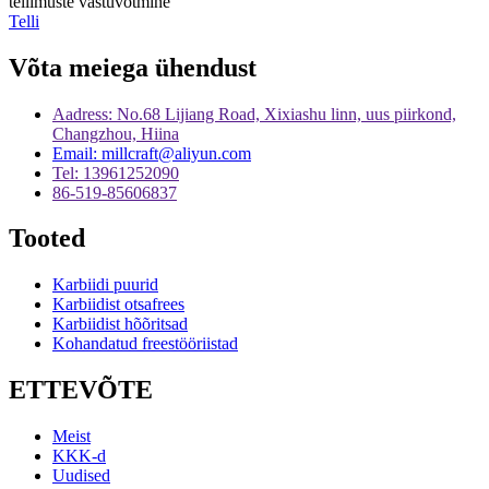
tellimuste vastuvõtmine
Telli
Võta meiega ühendust
Aadress: No.68 Lijiang Road, Xixiashu linn, uus piirkond,
Changzhou, Hiina
Email: millcraft@aliyun.com
Tel: 13961252090
86-519-85606837
Tooted
Karbiidi puurid
Karbiidist otsafrees
Karbiidist hõõritsad
Kohandatud freestööriistad
ETTEVÕTE
Meist
KKK-d
Uudised