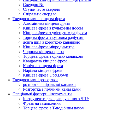
Свердло Nc
Ступінчасте свердло
Спіральне свердло
Твердосплавна кінцева фреза
Алюмінієва кінцева фреза
Кінцева фреза з кульковим носом
Кінцева фреза з увігнутим радіусом
торцева фреза з кутовим радіусом
довга шия з короткою канавкою
Кінцева фреза мікродіаметра
Чорнова кінцева фреза
Торцева фреза з однією канавкою
Квадратна кінцева фреза
Конічна кінцева фреза
Нарізна кінцева фреза
Кінцева фреза Up&Down
Твердосплавні розгортки
розгортка спіральної канавки
Розгортка з прямими канавками
Спеціальні фрезерні інструменти
Інструменти для гравірування з ЧПУ
Фреза на замовлення
Торцева фреза з T-подібним пазом