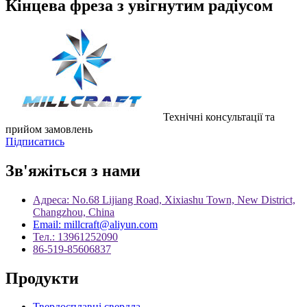
Кінцева фреза з увігнутим радіусом
Технічні консультації та
прийом замовлень
Підписатись
Зв'яжіться з нами
Адреса: No.68 Lijiang Road, Xixiashu Town, New District,
Changzhou, China
Email: millcraft@aliyun.com
Тел.: 13961252090
86-519-85606837
Продукти
Твердосплавні свердла