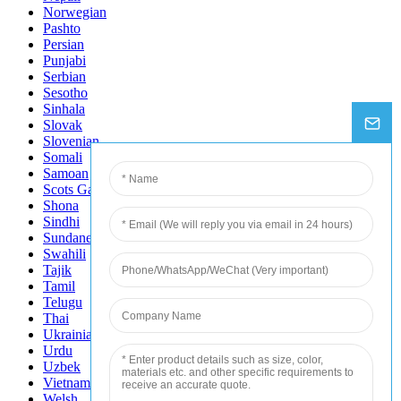
Norwegian
Pashto
Persian
Punjabi
Serbian
Sesotho
Sinhala
Slovak
Slovenian
Somali
Samoan
Scots Gaelic
Shona
Sindhi
Sundanese
Swahili
Tajik
Tamil
Telugu
Thai
Ukrainian
Urdu
Uzbek
Vietnamese
Welsh