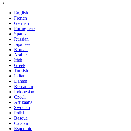
x
English
French
German
Portuguese
Spanish
Russian
Japanese
Korean
Arabic
Irish
Greek
Turkish
Italian
Danish
Romanian
Indonesian
Czech
Afrikaans
Swedish
Polish
Basque
Catalan
Esperanto