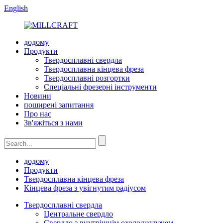
English
додому
Продукти
Твердосплавні свердла
Твердосплавна кінцева фреза
Твердосплавні розгортки
Спеціальні фрезерні інструменти
Новини
поширені запитання
Про нас
Зв'яжіться з нами
додому
Продукти
Твердосплавна кінцева фреза
Кінцева фреза з увігнутим радіусом
Твердосплавні свердла
Центральне свердло
Свердло з внутрішнім охолоджувачем