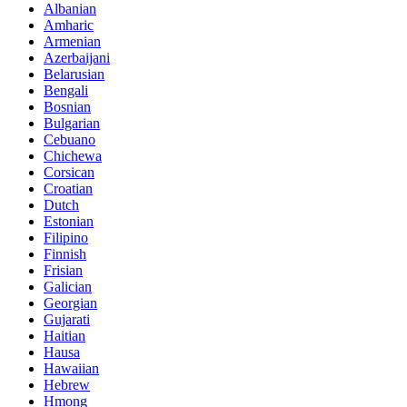
Albanian
Amharic
Armenian
Azerbaijani
Belarusian
Bengali
Bosnian
Bulgarian
Cebuano
Chichewa
Corsican
Croatian
Dutch
Estonian
Filipino
Finnish
Frisian
Galician
Georgian
Gujarati
Haitian
Hausa
Hawaiian
Hebrew
Hmong