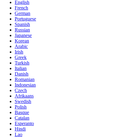
English
French
German
Portuguese
Spanish
Russian
Japanese
Korean
Arabic
Irish
Greek
Turkish
Italian
Danish
Romanian
Indonesian
Czech
Afrikaans
Swedish
Polish
Basque
Catalan
Esperanto
Hindi
Lao