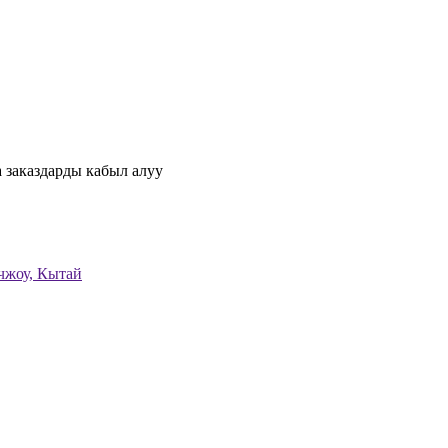
 заказдарды кабыл алуу
нчжоу, Кытай