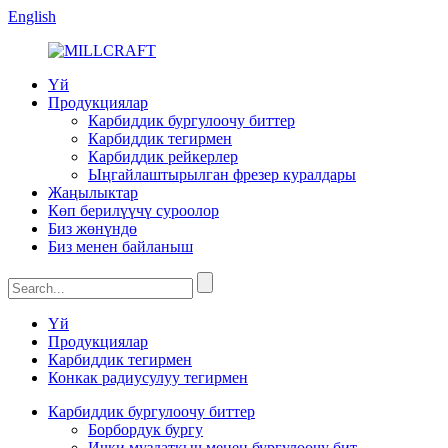
English
Үй
Продукциялар
Карбиддик бургулоочу биттер
Карбиддик тегирмен
Карбиддик рейкерлер
Ыңгайлаштырылган фрезер куралдары
Жаңылыктар
Көп берилүүчү суроолор
Биз жөнүндө
Биз менен байланыш
Үй
Продукциялар
Карбиддик тегирмен
Конкак радиусулуу тегирмен
Карбиддик бургулоочу биттер
Борбордук бургу
Ички муздаткыч менен бургулоочу бит