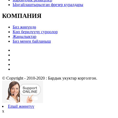
Ыңгайлаштырылган фрезер куралдары
КОМПАНИЯ
Биз жөнүндө
Көп берилүүчү суроолор
Жаңылыктар
Биз менен байланыш
© Copyright - 2010-2020 : Бардык укуктар корголгон.
Email жөнөтүү
x