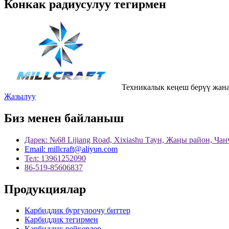
Конкак радиусулуу тегирмен
Техникалык кеңеш берүү жана
Жазылуу
Биз менен байланыш
Дарек: №68 Lijiang Road, Xixiashu Таун, Жаңы район, Ча
Email: millcraft@aliyun.com
Тел: 13961252090
86-519-85606837
Продукциялар
Карбиддик бургулоочу биттер
Карбиддик тегирмен
Карбиддик рейкерлер