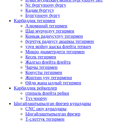
Nc бургулоочу бургу
Кадам бургусу
Бургулоочу бургу
Карбиддик тегирмен
Алюминий тегирмен
Шар мурундуу тегирмен
Конкак радиусулуу тегирмен
бурчтук радиусу акыркы тегирмен
узун мойну кыска флейта тепкич
Микро диаметрдеги тегирмен
Кесек тегирмен
Жалгыз флейта флейта
Чарчы тегирмен
Конусты тегирмен
Жиптин учу тегирмени
Өйдө жана ылдый тегирмен
Карбиддик рейкерлер
спираль флейта рейки
Түз чоорчу
Ыңгайлаштырылган фрезер куралдары
CNC оюу куралдары
Ыңгайлаштырылган фрезер
Т-слоттук тегирмен