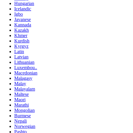
Hungarian
Icelandic
Igbo
Javanese
Kannada
Kazakh
Khmer
Kurdish
Kyrgyz
Latin
Latvian
Lithuanian
Luxembou..
Macedonian
Malagasy
Malay
Malayalam
Maltese
Maori
Marathi
Mongolian
Burmese
Nepali
Norwegian
Pashto