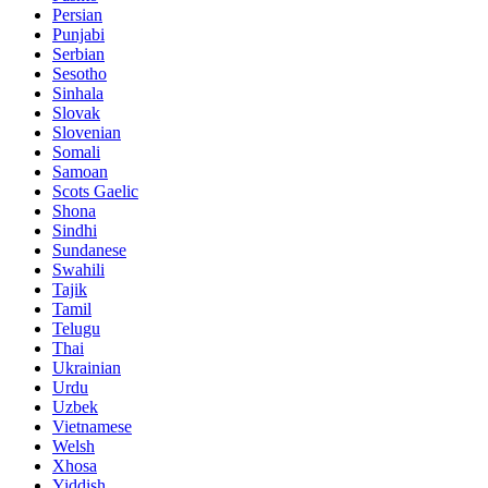
Persian
Punjabi
Serbian
Sesotho
Sinhala
Slovak
Slovenian
Somali
Samoan
Scots Gaelic
Shona
Sindhi
Sundanese
Swahili
Tajik
Tamil
Telugu
Thai
Ukrainian
Urdu
Uzbek
Vietnamese
Welsh
Xhosa
Yiddish