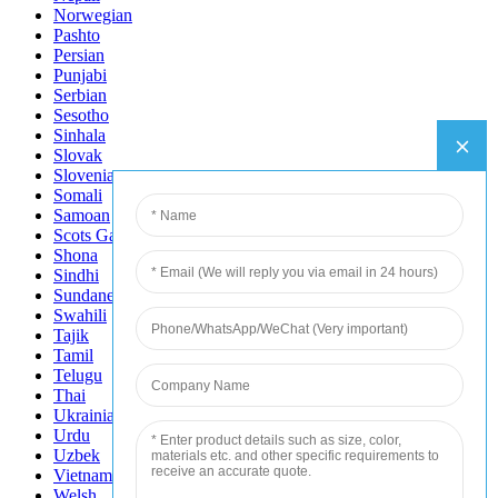
Norwegian
Pashto
Persian
Punjabi
Serbian
Sesotho
Sinhala
Slovak
Slovenian
Somali
Samoan
Scots Gaelic
Shona
Sindhi
Sundanese
Swahili
Tajik
Tamil
Telugu
Thai
Ukrainian
Urdu
Uzbek
Vietnamese
Welsh