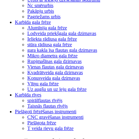
Nc smērurbis
Pakāpju urbis
Pagriežams urbis
Karbīda gala frēze
Alumīnija gala frēze
Lodveida priekšgala gala dzirnavas
Ieliekta rādiusa gala frēze
stūra rādiusa gala frēze
gara kakla īsa flautas gala dzirnavas
Mikro diametra gala frēze
Rupjmašīnas gala dzirnavas
Vienas flautas gala dzirnavas
Kvadrātveida gala dzirnavas
Konusveida gala dzirnavas
Vītņu gala frēze
Uz augšu un uz leju gala frēze
Karbīda rīves
spirālflautas rīvējs
Taisnās flautas rīvējs
Pielāgoti frēzēšanas instrumenti
CNC gravēšanas instrumenti
Pielāgota frēze
T veida rievu gala frēze