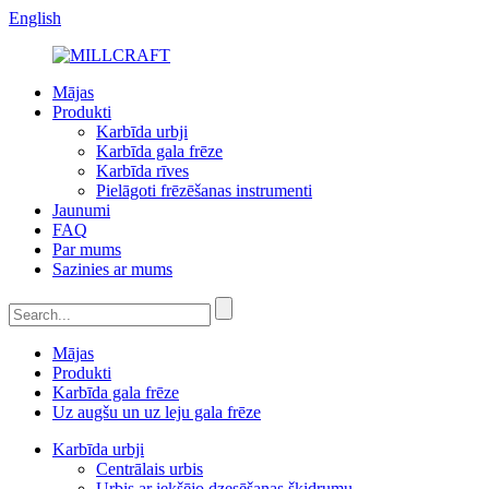
English
Mājas
Produkti
Karbīda urbji
Karbīda gala frēze
Karbīda rīves
Pielāgoti frēzēšanas instrumenti
Jaunumi
FAQ
Par mums
Sazinies ar mums
Mājas
Produkti
Karbīda gala frēze
Uz augšu un uz leju gala frēze
Karbīda urbji
Centrālais urbis
Urbis ar iekšējo dzesēšanas šķidrumu