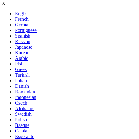
x
English
French
German
Portuguese
Spanish
Russian
Japanese
Korean
Arabic
Irish
Greek
Turkish
Italian
Danish
Romanian
Indonesian
Czech
Afrikaans
Swedish
Polish
Basque
Catalan
Esperanto