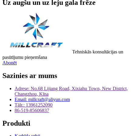
Uz augšu un uz leju gala frēze
Tehniskās konsultācijas un
pasūtījumu pieņemšana
Abonēt
Sazinies ar mums
Adrese: No.68 Lijiang Road, Xixiahu Town, New District,
Changzhou, Ķīna
Email: millcraft@aliyun.com
Tālr.: 13961252090
86-519-85606837
Produkti
Karbīda urbji