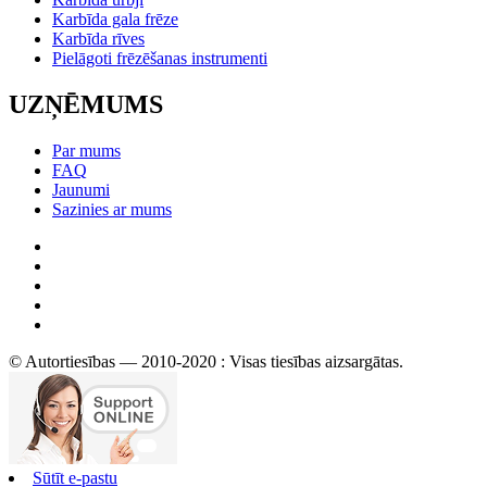
Karbīda gala frēze
Karbīda rīves
Pielāgoti frēzēšanas instrumenti
UZŅĒMUMS
Par mums
FAQ
Jaunumi
Sazinies ar mums
© Autortiesības — 2010-2020 : Visas tiesības aizsargātas.
Sūtīt e-pastu