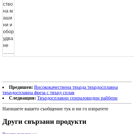
ство
на м
аши
ни и
обор
удва
не
…….
Предишен:
Висококачествена твърда твърдосплавна
твърдосплавна фреза с твърд сплав
Следващия:
Твърдосплавни спираловидни райбери
Напишете вашето съобщение тук и ни го изпратете
Други свързани продукти