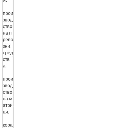
я,
прои
звод
ство
на п
рево
зни
сред
ств
а,
прои
звод
ство
на м
атри
ци,
кора