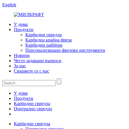
English
У дома
Продукти
Карбидни свредла
Карбидна крайна фреза
Карбидни райбери
Персонализирани фрезови инструменти
Новини
Често задавани въпроси
За нас
Свържете се с нас
У дома
Продукти
Карбидни свредла
Централно свредло
Карбидни свредла
Централно свредло