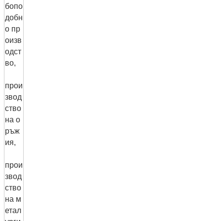
бопо
добн
о пр
оизв
одст
во,
прои
звод
ство
на о
ръж
ия,
прои
звод
ство
на м
етал