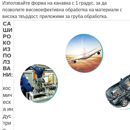
Използвайте форма на канавка с 1 градус, за да
позволите високоефективна обработка на материали с
висока твърдост, приложими за груба обработка.
СА
ШИ
РО
КО
ИЗ
ПО
ЛЗ
ВА
НИ:
кос
мич
еск
а ин
дус
три