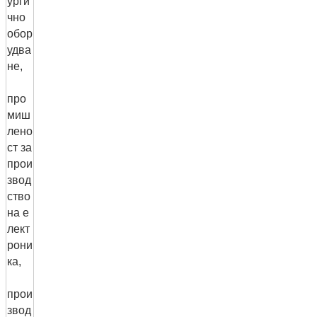
урги
чно
обор
удва
не,
про
миш
лено
ст за
прои
звод
ство
на е
лект
рони
ка,
прои
звод