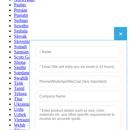
Pashto
Persian
Punjabi
Serbian
Sesotho
Sinhala
Slovak
Slovenian
Somali
Samoan
Scots Gaelic
Shona
Sindhi
Sundanese
Swahili
Tajik
Tamil
Telugu
Thai
Ukrainian
Urdu
Uzbek
Vietnamese
Welsh