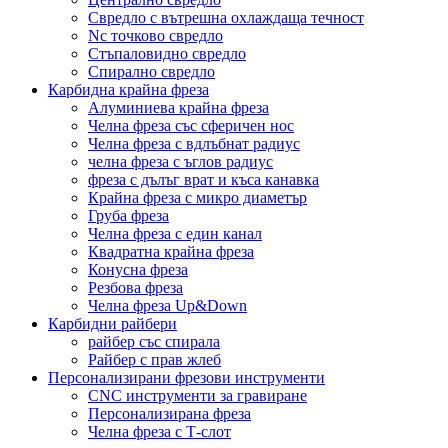
Свредло с вътрешна охлаждаща течност
Nc точково свредло
Стъпаловидно свредло
Спирално свредло
Карбидна крайна фреза
Алуминиева крайна фреза
Челна фреза със сферичен нос
Челна фреза с вдлъбнат радиус
челна фреза с ъглов радиус
фреза с дълъг врат и къса канавка
Крайна фреза с микро диаметър
Груба фреза
Челна фреза с един канал
Квадратна крайна фреза
Конусна фреза
Резбова фреза
Челна фреза Up&Down
Карбидни райбери
райбер със спирала
Райбер с прав жлеб
Персонализирани фрезови инструменти
CNC инструменти за гравиране
Персонализирана фреза
Челна фреза с Т-слот