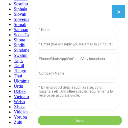
Sesotho
Sinhala
Slovak
Slovenian
Somali
Samoan
Scots Gaelic
Shona
Sindhi
Sundanese
Swahili
Tajik
Tamil
Telugu
Thai
Ukrainian
Urdu
Uzbek
Vietnamese
Welsh
Xhosa
Yiddish
Yoruba
Zulu