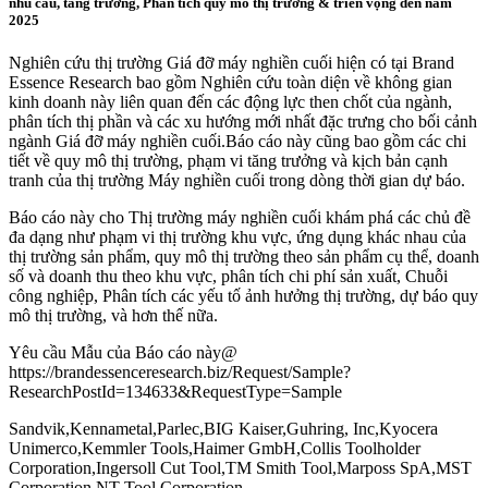
nhu cầu, tăng trưởng, Phân tích quy mô thị trường & triển vọng đến năm
2025
Nghiên cứu thị trường Giá đỡ máy nghiền cuối hiện có tại Brand
Essence Research bao gồm Nghiên cứu toàn diện về không gian
kinh doanh này liên quan đến các động lực then chốt của ngành,
phân tích thị phần và các xu hướng mới nhất đặc trưng cho bối cảnh
ngành Giá đỡ máy nghiền cuối.Báo cáo này cũng bao gồm các chi
tiết về quy mô thị trường, phạm vi tăng trưởng và kịch bản cạnh
tranh của thị trường Máy nghiền cuối trong dòng thời gian dự báo.
Báo cáo này cho Thị trường máy nghiền cuối khám phá các chủ đề
đa dạng như phạm vi thị trường khu vực, ứng dụng khác nhau của
thị trường sản phẩm, quy mô thị trường theo sản phẩm cụ thể, doanh
số và doanh thu theo khu vực, phân tích chi phí sản xuất, Chuỗi
công nghiệp, Phân tích các yếu tố ảnh hưởng thị trường, dự báo quy
mô thị trường, và hơn thế nữa.
Yêu cầu Mẫu của Báo cáo này@
https://brandessenceresearch.biz/Request/Sample?
ResearchPostId=134633&RequestType=Sample
Sandvik,Kennametal,Parlec,BIG Kaiser,Guhring, Inc,Kyocera
Unimerco,Kemmler Tools,Haimer GmbH,Collis Toolholder
Corporation,Ingersoll Cut Tool,TM Smith Tool,Marposs SpA,MST
Corporation,NT Tool Corporation