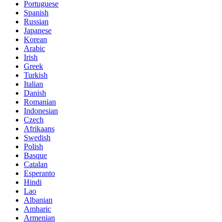
Portuguese
Spanish
Russian
Japanese
Korean
Arabic
Irish
Greek
Turkish
Italian
Danish
Romanian
Indonesian
Czech
Afrikaans
Swedish
Polish
Basque
Catalan
Esperanto
Hindi
Lao
Albanian
Amharic
Armenian