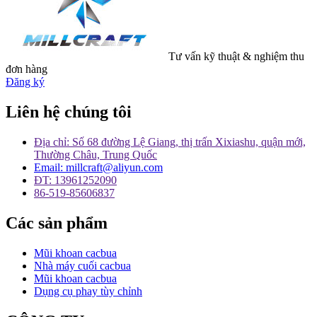
Tư vấn kỹ thuật & nghiệm thu
đơn hàng
Đăng ký
Liên hệ chúng tôi
Địa chỉ: Số 68 đường Lệ Giang, thị trấn Xixiashu, quận mới,
Thường Châu, Trung Quốc
Email: millcraft@aliyun.com
ĐT: 13961252090
86-519-85606837
Các sản phẩm
Mũi khoan cacbua
Nhà máy cuối cacbua
Mũi khoan cacbua
Dụng cụ phay tùy chỉnh