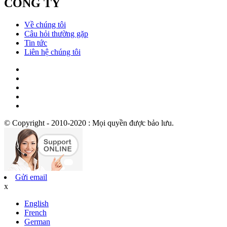
CÔNG TY
Về chúng tôi
Câu hỏi thường gặp
Tin tức
Liên hệ chúng tôi
© Copyright - 2010-2020 : Mọi quyền được bảo lưu.
Gửi email
x
English
French
German