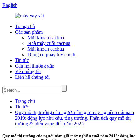
English
Trang chủ
Các sản phẩm
Mũi khoan cacbua
Nhà máy cuối cacbua
Mũi khoan cacbua
Dụng cụ phay tùy chỉnh
Tin tức
Câu hỏi thường gặp
Về chúng tôi
Liên hệ chúng tôi
Trang chủ
Tin tức
Quy mô thị trường của người nắm giữ máy nghiền cuối năm
2019: động lực nhu cầu, tăng trưởng, Phân tích quy mô thị
trường & triển vọng đến năm 2025
Quy mô thị trường của người nắm giữ máy nghiền cuối năm 2019: động lực