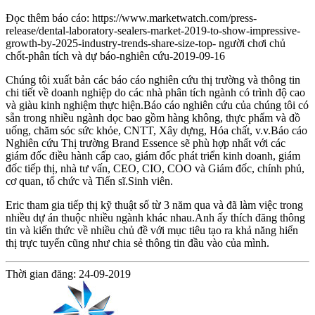
Đọc thêm báo cáo: https://www.marketwatch.com/press-
release/dental-laboratory-sealers-market-2019-to-show-impressive-
growth-by-2025-industry-trends-share-size-top- người chơi chủ
chốt-phân tích và dự báo-nghiên cứu-2019-09-16
Chúng tôi xuất bản các báo cáo nghiên cứu thị trường và thông tin
chi tiết về doanh nghiệp do các nhà phân tích ngành có trình độ cao
và giàu kinh nghiệm thực hiện.Báo cáo nghiên cứu của chúng tôi có
sẵn trong nhiều ngành dọc bao gồm hàng không, thực phẩm và đồ
uống, chăm sóc sức khỏe, CNTT, Xây dựng, Hóa chất, v.v.Báo cáo
Nghiên cứu Thị trường Brand Essence sẽ phù hợp nhất với các
giám đốc điều hành cấp cao, giám đốc phát triển kinh doanh, giám
đốc tiếp thị, nhà tư vấn, CEO, CIO, COO và Giám đốc, chính phủ,
cơ quan, tổ chức và Tiến sĩ.Sinh viên.
Eric tham gia tiếp thị kỹ thuật số từ 3 năm qua và đã làm việc trong
nhiều dự án thuộc nhiều ngành khác nhau.Anh ấy thích đăng thông
tin và kiến ​​thức về nhiều chủ đề với mục tiêu tạo ra khả năng hiển
thị trực tuyến cũng như chia sẻ thông tin đầu vào của mình.
Thời gian đăng: 24-09-2019