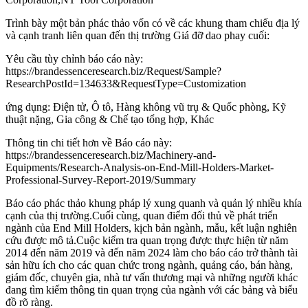
Trình bày một bản phác thảo vốn có về các khung tham chiếu địa lý
và cạnh tranh liên quan đến thị trường Giá đỡ dao phay cuối:
Yêu cầu tùy chỉnh báo cáo này:
https://brandessenceresearch.biz/Request/Sample?
ResearchPostId=134633&RequestType=Customization
ứng dụng: Điện tử, Ô tô, Hàng không vũ trụ & Quốc phòng, Kỹ
thuật nặng, Gia công & Chế tạo tổng hợp, Khác
Thông tin chi tiết hơn về Báo cáo này:
https://brandessenceresearch.biz/Machinery-and-
Equipments/Research-Analysis-on-End-Mill-Holders-Market-
Professional-Survey-Report-2019/Summary
Báo cáo phác thảo khung pháp lý xung quanh và quản lý nhiều khía
cạnh của thị trường.Cuối cùng, quan điểm đối thủ về phát triển
ngành của End Mill Holders, kịch bản ngành, mẫu, kết luận nghiên
cứu được mô tả.Cuộc kiểm tra quan trọng được thực hiện từ năm
2014 đến năm 2019 và đến năm 2024 làm cho báo cáo trở thành tài
sản hữu ích cho các quan chức trong ngành, quảng cáo, bán hàng,
giám đốc, chuyên gia, nhà tư vấn thương mại và những người khác
đang tìm kiếm thông tin quan trọng của ngành với các bảng và biểu
đồ rõ ràng.