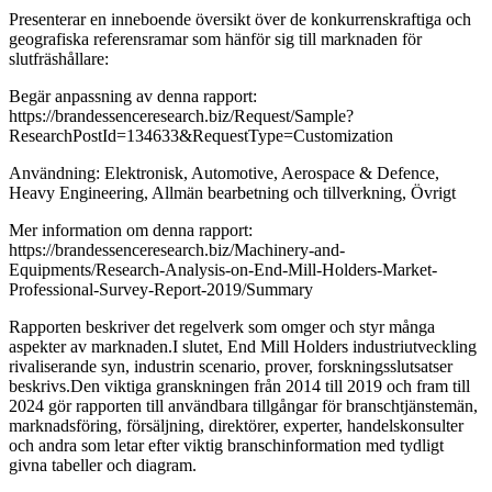
Presenterar en inneboende översikt över de konkurrenskraftiga och
geografiska referensramar som hänför sig till marknaden för
slutfräshållare:
Begär anpassning av denna rapport:
https://brandessenceresearch.biz/Request/Sample?
ResearchPostId=134633&RequestType=Customization
Användning: Elektronisk, Automotive, Aerospace & Defence,
Heavy Engineering, Allmän bearbetning och tillverkning, Övrigt
Mer information om denna rapport:
https://brandessenceresearch.biz/Machinery-and-
Equipments/Research-Analysis-on-End-Mill-Holders-Market-
Professional-Survey-Report-2019/Summary
Rapporten beskriver det regelverk som omger och styr många
aspekter av marknaden.I slutet, End Mill Holders industriutveckling
rivaliserande syn, industrin scenario, prover, forskningsslutsatser
beskrivs.Den viktiga granskningen från 2014 till 2019 och fram till
2024 gör rapporten till användbara tillgångar för branschtjänstemän,
marknadsföring, försäljning, direktörer, experter, handelskonsulter
och andra som letar efter viktig branschinformation med tydligt
givna tabeller och diagram.