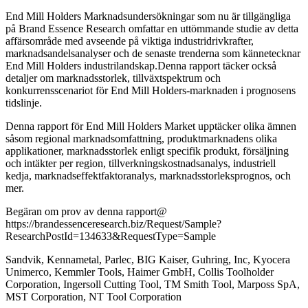
End Mill Holders Marknadsundersökningar som nu är tillgängliga
på Brand Essence Research omfattar en uttömmande studie av detta
affärsområde med avseende på viktiga industridrivkrafter,
marknadsandelsanalyser och de senaste trenderna som kännetecknar
End Mill Holders industrilandskap.Denna rapport täcker också
detaljer om marknadsstorlek, tillväxtspektrum och
konkurrensscenariot för End Mill Holders-marknaden i prognosens
tidslinje.
Denna rapport för End Mill Holders Market upptäcker olika ämnen
såsom regional marknadsomfattning, produktmarknadens olika
applikationer, marknadsstorlek enligt specifik produkt, försäljning
och intäkter per region, tillverkningskostnadsanalys, industriell
kedja, marknadseffektfaktoranalys, marknadsstorleksprognos, och
mer.
Begäran om prov av denna rapport@
https://brandessenceresearch.biz/Request/Sample?
ResearchPostId=134633&RequestType=Sample
Sandvik, Kennametal, Parlec, BIG Kaiser, Guhring, Inc, Kyocera
Unimerco, Kemmler Tools, Haimer GmbH, Collis Toolholder
Corporation, Ingersoll Cutting Tool, TM Smith Tool, Marposs SpA,
MST Corporation, NT Tool Corporation