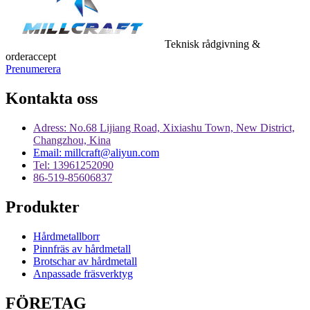
Teknisk rådgivning &
orderaccept
Prenumerera
Kontakta oss
Adress: No.68 Lijiang Road, Xixiashu Town, New District,
Changzhou, Kina
Email: millcraft@aliyun.com
Tel: 13961252090
86-519-85606837
Produkter
Hårdmetallborr
Pinnfräs av hårdmetall
Brotschar av hårdmetall
Anpassade fräsverktyg
FÖRETAG