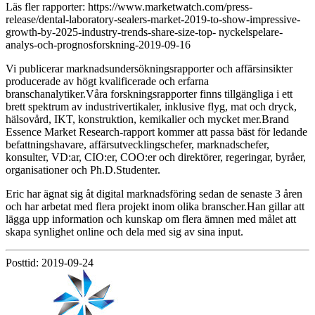
Läs fler rapporter: https://www.marketwatch.com/press-
release/dental-laboratory-sealers-market-2019-to-show-impressive-
growth-by-2025-industry-trends-share-size-top- nyckelspelare-
analys-och-prognosforskning-2019-09-16
Vi publicerar marknadsundersökningsrapporter och affärsinsikter
producerade av högt kvalificerade och erfarna
branschanalytiker.Våra forskningsrapporter finns tillgängliga i ett
brett spektrum av industrivertikaler, inklusive flyg, mat och dryck,
hälsovård, IKT, konstruktion, kemikalier och mycket mer.Brand
Essence Market Research-rapport kommer att passa bäst för ledande
befattningshavare, affärsutvecklingschefer, marknadschefer,
konsulter, VD:ar, CIO:er, COO:er och direktörer, regeringar, byråer,
organisationer och Ph.D.Studenter.
Eric har ägnat sig åt digital marknadsföring sedan de senaste 3 åren
och har arbetat med flera projekt inom olika branscher.Han gillar att
lägga upp information och kunskap om flera ämnen med målet att
skapa synlighet online och dela med sig av sina input.
Posttid: 2019-09-24