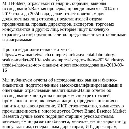
Mill Holders, отраслевой сценарий, образцы, выводы
исследований.Важная проверка, проводившаяся с 2014 по
2019 год и до 2024 года, делает отчет полезным для
должностных лиц отрасли, представителей отдела
продвижения, продаж, директоров, экспертов, торговых
консультантов и других лиц, которые ищут ключевую
отраслевую информацию с четко представленными таблицами
и диаграммами.
Прочтите дополнительные отчеты:
https://www.marketwatch.com/press-release/dental-laboratory-
sealers-market-2019-to-show-impressive-growth-by-2025-industry-
trends-share-size-top- анализ-и-прогноз-исследования-2019-09-
16
Мы публикуем отчеты об исследованиях рынка и бизнес-
аналитики, подготовленные высококвалифицированными и
опытными отраслевыми аналитиками.Наши отчеты об
исследованиях доступны в широком спектре отраслей
промышленности, включая авиацию, продукты питания и
напитки, здравоохранение, ИКТ, строительство, химическую
промышленность и многое другое.Отчет Brand Essence Market
Research лучше всего подойдет старшим руководителям,
менеджерам по развитию бизнеса, менеджерам по маркетингу,
консультантам, генеральным директорам, ИТ-директорам,