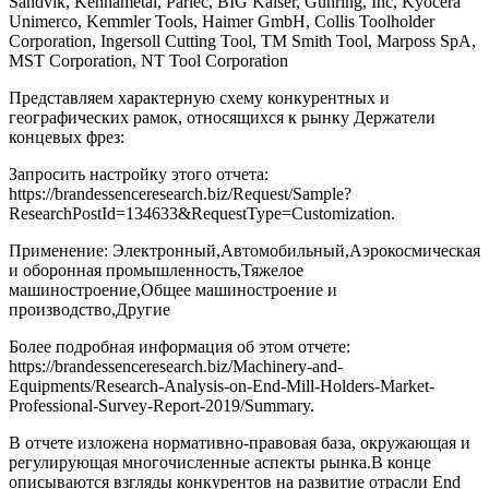
Sandvik, Kennametal, Parlec, BIG Kaiser, Guhring, Inc, Kyocera
Unimerco, Kemmler Tools, Haimer GmbH, Collis Toolholder
Corporation, Ingersoll Cutting Tool, TM Smith Tool, Marposs SpA,
MST Corporation, NT Tool Corporation
Представляем характерную схему конкурентных и
географических рамок, относящихся к рынку Держатели
концевых фрез:
Запросить настройку этого отчета:
https://brandessenceresearch.biz/Request/Sample?
ResearchPostId=134633&RequestType=Customization.
Применение: Электронный,Автомобильный,Аэрокосмическая
и оборонная промышленность,Тяжелое
машиностроение,Общее машиностроение и
производство,Другие
Более подробная информация об этом отчете:
https://brandessenceresearch.biz/Machinery-and-
Equipments/Research-Analysis-on-End-Mill-Holders-Market-
Professional-Survey-Report-2019/Summary.
В отчете изложена нормативно-правовая база, окружающая и
регулирующая многочисленные аспекты рынка.В конце
описываются взгляды конкурентов на развитие отрасли End